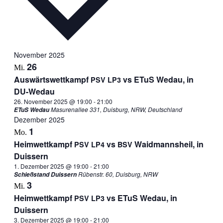
November 2025
26
Mi.
Aus­wärts­wett­kampf
vs ETuS Wedau, in
PSV
LP3
DU-Wedau
26. November 2025 @ 19:00
-
21:00
Masurenallee 331, Duisburg, NRW, Deutschland
ETuS Wedau
Dezember 2025
1
Mo.
Heim­wett­kampf
vs
Waid­manns­heil, in
PSV
LP4
BSV
Duissern
1. Dezember 2025 @ 19:00
-
21:00
Rübenstr. 60, Duisburg, NRW
Schießstand Duissern
3
Mi.
Heim­wett­kampf
vs ETuS Wedau, in
PSV
LP3
Duissern
3. Dezember 2025 @ 19:00
-
21:00