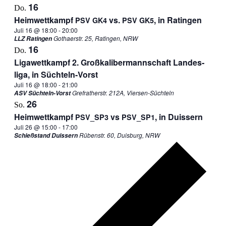
16
Do.
Heim­wett­kampf
vs.
, in Ratingen
PSV
GK4
PSV
GK5
Juli 16 @ 18:00
-
20:00
Gothaerstr. 25, Ratingen, NRW
LLZ Ratingen
16
Do.
Liga­wett­kampf 2. Groß­ka­li­ber­mann­schaft Lan­des­
liga, in Süchteln-Vorst
Juli 16 @ 18:00
-
21:00
Grefratherstr. 212A, Viersen-Süchteln
ASV Süchteln-Vorst
26
So.
Heim­wett­kampf
vs
, in Duissern
PSV_​SP3
PSV_​SP1
Juli 26 @ 15:00
-
17:00
Rübenstr. 60, Duisburg, NRW
Schießstand Duissern