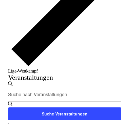
Liga-Wettkampf
Veranstaltungen
Veranstaltungen
Bitte
Suche
Suche
Schlüsselwort
und
eingeben.
Suche
Ansichten,
nach
Suche Veranstaltungen
Navigation
Veranstaltungen
Schlüsselwort.
Veranstaltung
Liste