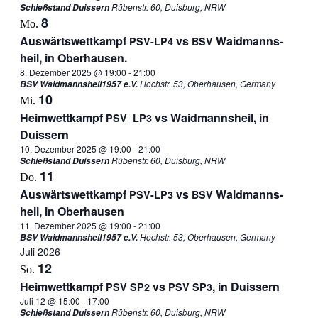
Rübenstr. 60, Duisburg, NRW
Schießstand Duissern
8
Mo.
Aus­wärts­wett­kampf
vs
Waid­manns­
PSV-LP4
BSV
heil, in Oberhausen.
8. Dezember 2025 @ 19:00
-
21:00
Hochstr. 53, Oberhausen, Germany
BSV Waidmannsheil1957 e.V.
10
Mi.
Heim­wett­kampf
vs Waid­manns­heil, in
PSV_​LP3
Duissern
10. Dezember 2025 @ 19:00
-
21:00
Rübenstr. 60, Duisburg, NRW
Schießstand Duissern
11
Do.
Aus­wärts­wett­kampf
vs
Waid­manns­
PSV-LP3
BSV
heil, in Oberhausen
11. Dezember 2025 @ 19:00
-
21:00
Hochstr. 53, Oberhausen, Germany
BSV Waidmannsheil1957 e.V.
Juli 2026
12
So.
Heim­wett­kampf
vs
, in Duissern
PSV
SP2
PSV
SP3
Juli 12 @ 15:00
-
17:00
Rübenstr. 60, Duisburg, NRW
Schießstand Duissern