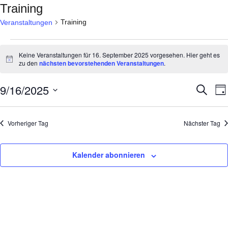
Training
Training
Veranstaltungen
Veranstaltungen
Keine Veranstaltungen für 16. September 2025 vorgesehen. Hier geht es
für
Hinweis
zu den
nächsten bevorstehenden Veranstaltungen
.
16.
9/16/2025
Veran
V
Suche
September
Tag
A
Such
Datum
2025
N
wählen.
und
Vorheriger Tag
Nächster Tag
Ansic
Navig
Kalender abonnieren