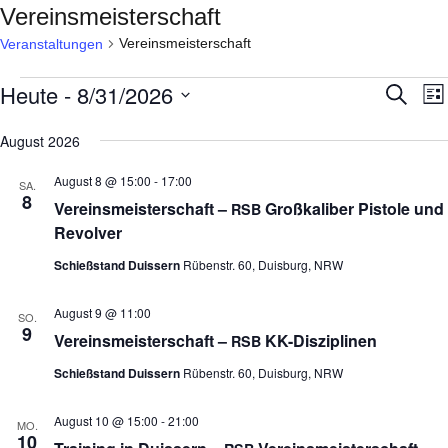
Vereinsmeisterschaft
Vereinsmeisterschaft
Veranstaltungen
Veranstaltungen
Heute
 - 
8/31/2026
Veran
V
Suche
Lis
A
Such
Datum
August 2026
N
wählen.
und
August 8 @ 15:00
-
17:00
Ansic
SA.
8
Ver­eins­meis­ter­schaft –
Groß­ka­li­ber Pis­tole und
RSB
Navig
Revolver
Schießstand Duissern
Rübenstr. 60, Duisburg, NRW
August 9 @ 11:00
SO.
9
Ver­eins­meis­ter­schaft –
KK-Disziplinen
RSB
Schießstand Duissern
Rübenstr. 60, Duisburg, NRW
August 10 @ 15:00
-
21:00
MO.
10