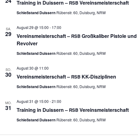
24
Trai­ning in Duis­sern –
Vereinsmeisterschaft
RSB
Schießstand Duissern
Rübenstr. 60, Duisburg, NRW
August 29 @ 15:00
-
17:00
SA.
29
Ver­eins­meis­ter­schaft –
Groß­ka­li­ber Pis­tole und
RSB
Revolver
Schießstand Duissern
Rübenstr. 60, Duisburg, NRW
August 30 @ 11:00
SO.
30
Ver­eins­meis­ter­schaft –
KK-Disziplinen
RSB
Schießstand Duissern
Rübenstr. 60, Duisburg, NRW
August 31 @ 15:00
-
21:00
MO.
31
Trai­ning in Duis­sern –
Vereinsmeisterschaft
RSB
Schießstand Duissern
Rübenstr. 60, Duisburg, NRW