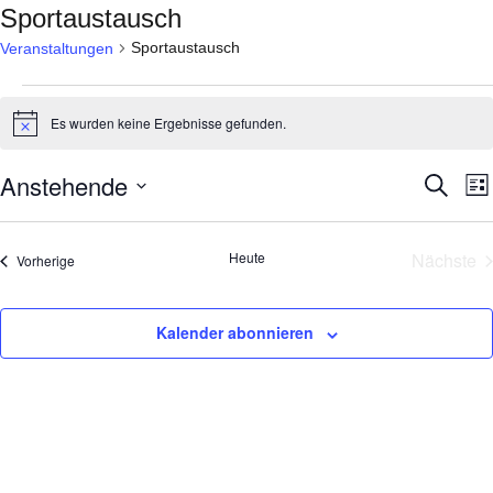
Sportaustausch
Sportaustausch
Veranstaltungen
Veranstaltungen
Es wurden keine Ergebnisse gefunden.
Hinweis
Anstehende
Veran
V
Suche
Lis
A
Such
Datum
N
wählen.
und
Heute
Nächste
Veranstaltungen
Vorherige
Ansic
Veran
Navig
Kalender abonnieren