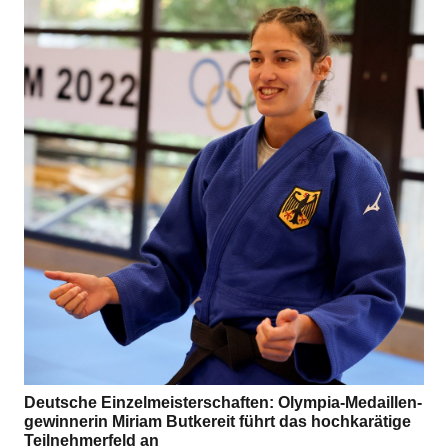
Deut­sche Ein­zel­meis­ter­schaf­ten: Olym­pia-Medail­len­
ge­win­ne­rin Miriam But­ke­reit führt das hoch­ka­rä­tige
Teil­neh­mer­feld an