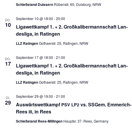
Schießstand Duissern
Rübenstr. 60, Duisburg, NRW
September 10 @ 18:00
-
20:00
DO.
10
Liga­wett­kampf 1. + 2. Groß­ka­li­ber­mann­schaft Lan­
des­liga, in Ratingen
LLZ Ratingen
Gothaerstr. 25, Ratingen, NRW
September 17 @ 18:00
-
21:00
DO.
17
Liga­wett­kampf 1. + 2. Groß­ka­li­ber­mann­schaft Lan­
des­liga, in Ratingen
LLZ Ratingen
Gothaerstr. 25, Ratingen, NRW
September 29 @ 19:00
-
21:00
DI.
29
Aus­wärts­wett­kampf
vs. SSGem. Emme­rich-
PSV
LP2
Rees
, in Rees
III
Schießstand Rees-Millingen
Hauptsr. 37, Rees, Germany