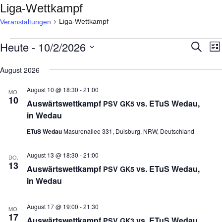
Liga-Wettkampf
Liga-Wettkampf
Veranstaltungen
Veranstaltungen
Heute
 - 
10/2/2026
Veran
V
Suche
Lis
A
Such
Datum
August 2026
N
wählen.
und
August 10 @ 18:30
-
21:00
Ansic
MO.
10
Aus­wärts­wett­kampf
vs. ETuS Wedau,
PSV
GK5
Navig
in Wedau
ETuS Wedau
Masurenallee 331, Duisburg, NRW, Deutschland
August 13 @ 18:30
-
21:00
DO.
13
Aus­wärts­wett­kampf
vs. ETuS Wedau,
PSV
GK5
in Wedau
August 17 @ 19:00
-
21:30
MO.
17
Aus­wärts­wett­kampf
vs. ETuS Wedau,
PSV
GK3