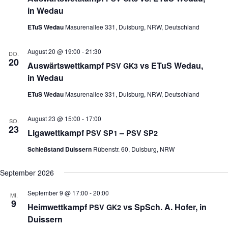
in Wedau
ETuS Wedau
Masurenallee 331, Duisburg, NRW, Deutschland
August 20 @ 19:00
-
21:30
DO.
20
Aus­wärts­wett­kampf
vs ETuS Wedau,
PSV
GK3
in Wedau
ETuS Wedau
Masurenallee 331, Duisburg, NRW, Deutschland
August 23 @ 15:00
-
17:00
SO.
23
Liga­wett­kampf
–
PSV
SP1
PSV
SP2
Schießstand Duissern
Rübenstr. 60, Duisburg, NRW
September 2026
September 9 @ 17:00
-
20:00
MI.
9
Heim­wett­kampf
vs SpSch. A. Hofer, in
PSV
GK2
Duissern