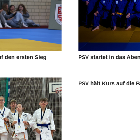
star­tet in das Abe
auf den ers­ten Sieg
PSV
hält Kurs auf die 
PSV