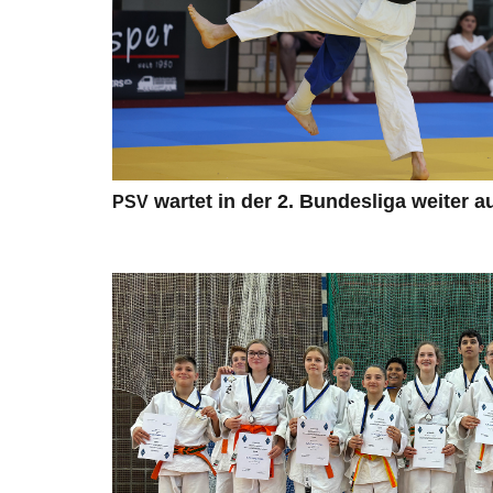
war­tet in der 2. Bun­des­liga wei­ter 
PSV