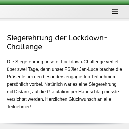
Sie­ger­eh­rung der Lockdown-
Challenge
Die Sie­ger­eh­rung unse­rer Lock­­down-Chal­l­enge ver­lief
über zwei Tage, denn unser FSJ­ler Jan-Luca brachte die
Prä­sente bei den beson­ders enga­gier­ten Teil­neh­mern
per­sön­lich vor­bei. Natür­lich war es eine Sie­ger­eh­rung
mit Distanz, auf die Gra­tu­la­tion per Hand­schlag musste
ver­zich­tet wer­den. Herz­li­chen Glück­wunsch an alle
Teilnehmer!