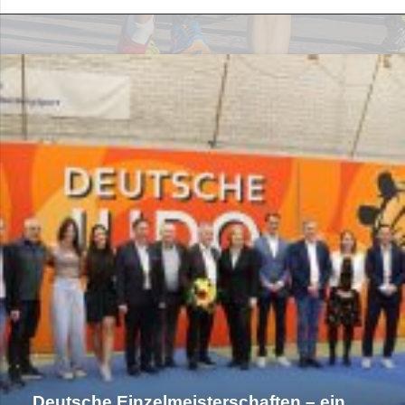
Deut­sche Ein­zel­meis­ter­schaf­ten – ein