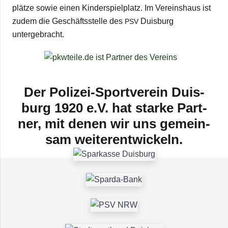
plätze sowie einen Kin­der­spiel­platz. Im Ver­eins­haus ist
zudem die Geschäfts­stelle des
Duis­burg
PSV
untergebracht.
Der Poli­­zei-Spor­t­­ver­­ein Duis­
burg 1920 e.V. hat starke Part­
ner, mit denen wir uns gemein­
sam weiterentwickeln.