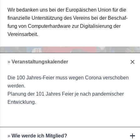
Wir bedan­ken uns bei der Euro­päi­schen Union für die
finan­zi­elle Unter­stüt­zung des Ver­eins bei der Beschaf­
fung von Com­pu­ter­hard­ware zur Digi­ta­li­sie­rung der
Vereinsarbeit.
»
Veranstaltungskalender
Die 100 Jah­­res-Feier muss wegen Corona ver­scho­ben
werden.
Pla­nung der 101 Jah­res Feier je nach pan­de­mi­scher
Entwicklung.
»
Wie werde ich Mitglied?