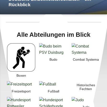
Rückblick
Alle Abtei­lun­gen im Blick
Budo
Com­bat Systema
Boxen
His­to­ri­sches
Fechten
Frei­zeit­sport
Fuß­ball