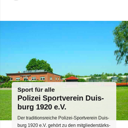
Sport für alle
Poli­zei Sport­ver­ein Duis­
burg 1920 e.V.
Der tra­di­ti­ons­rei­che Poli­­zei-Spor­t­­ver­­ein Duis­
burg 1920 e.V. gehört zu den mit­glie­der­stärks­