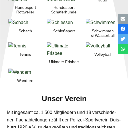
Judo
Hun­de­sport
Hun­de­sport
Rottweiler
Schäferhunde
Schach
Schieß­sport
Schwim­men
&
Wasserball
Ten­nis
Vol­ley­ball
Ulti­mate Frisbee
Wan­dern
Unser Ver­ein
Mit inge­samt ca. 1.500 Mit­glie­dern und 18 ver­schie­de­
nen Fach­ab­tei­lun­gen zählt der Poli­­zei-Spor­t­­ver­­ein Duis­
burg 1920 e.V. zu den größ­ten und tra­di­ti­ons­reichs­ten