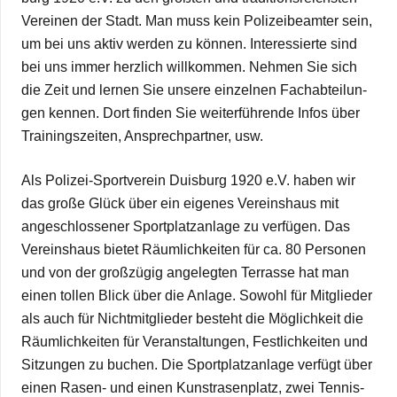
Ver­ei­nen der Stadt. Man muss kein Poli­zei­be­am­ter sein,
um bei uns aktiv wer­den zu kön­nen. Inter­es­sierte sind
bei uns immer herz­lich will­kom­men. Neh­men Sie sich
die Zeit und ler­nen Sie unsere ein­zel­nen Fach­ab­tei­lun­
gen ken­nen. Dort fin­den Sie wei­ter­füh­rende Infos über
Trai­nings­zei­ten, Ansprech­part­ner, usw.
Als Poli­­zei-Spor­t­­ver­­ein Duis­burg 1920 e.V. haben wir
das große Glück über ein eige­nes Ver­eins­haus mit
ange­schlos­se­ner Sport­platz­an­lage zu ver­fü­gen. Das
Ver­eins­haus bie­tet Räum­lich­kei­ten für ca. 80 Per­so­nen
und von der groß­zü­gig ange­leg­ten Ter­rasse hat man
einen tol­len Blick über die Anlage. Sowohl für Mit­glie­der
als auch für Nicht­mit­glie­der besteht die Mög­lich­keit die
Räum­lich­kei­ten für Ver­an­stal­tun­gen, Fest­lich­kei­ten und
Sit­zun­gen zu buchen. Die Sport­platz­an­lage ver­fügt über
einen Rasen- und einen Kunst­ra­sen­platz, zwei Ten­nis­