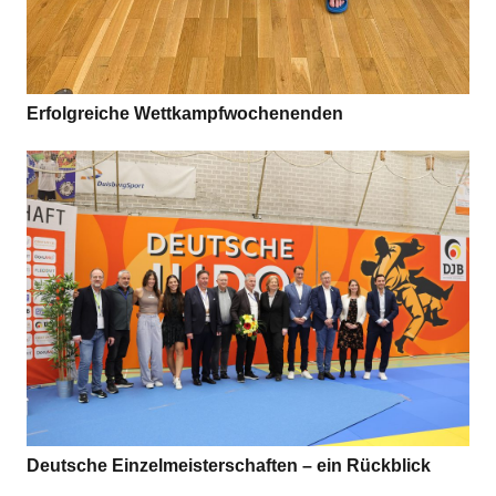
Erfolg­rei­che Wettkampfwochenenden
Deut­sche Ein­zel­meis­ter­schaf­ten – ein Rückblick