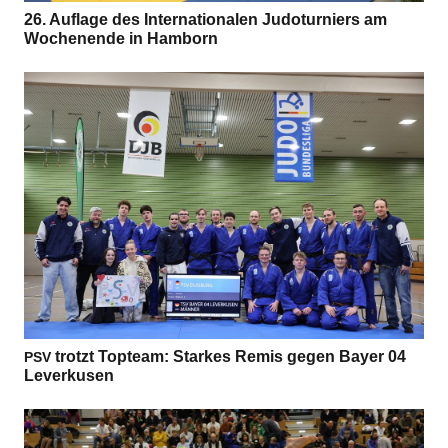
26. Auf­lage des Inter­na­tio­na­len Judo­tur­niers am
Wochen­ende in Hamborn
trotzt Top­team: Star­kes Remis gegen Bayer 04
PSV
Leverkusen