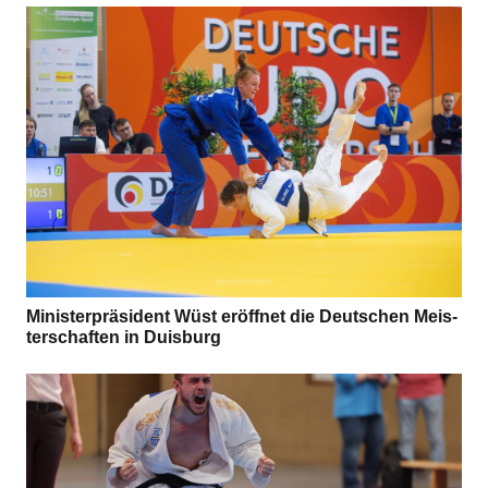
Minis­ter­prä­si­dent Wüst eröff­net die Deut­schen Meis­
ter­schaf­ten in Duisburg