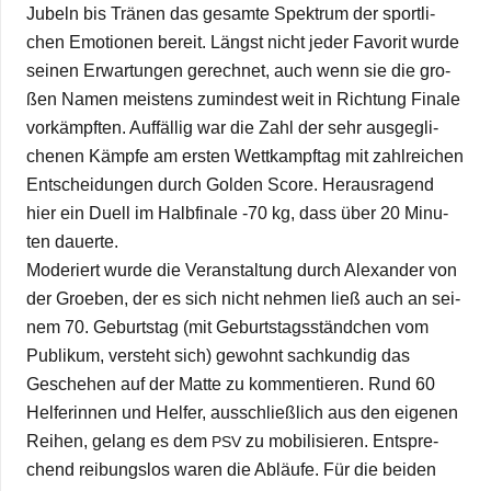
Jubeln bis Trä­nen das gesamte Spek­trum der sport­li­
chen Emo­tio­nen bereit. Längst nicht jeder Favo­rit wurde
sei­nen Erwar­tun­gen gerech­net, auch wenn sie die gro­
ßen Namen meis­tens zumin­dest weit in Rich­tung Finale
vor­kämpf­ten. Auf­fäl­lig war die Zahl der sehr aus­ge­gli­
che­nen Kämpfe am ers­ten Wett­kampf­tag mit zahl­rei­chen
Ent­schei­dun­gen durch Gol­den Score. Her­aus­ra­gend
hier ein Duell im Halb­fi­nale ‑70 kg, dass über 20 Minu­
ten dauerte.
Mode­riert wurde die Ver­an­stal­tung durch Alex­an­der von
der Groe­ben, der es sich nicht neh­men ließ auch an sei­
nem 70. Geburts­tag (mit Geburts­tags­ständ­chen vom
Publi­kum, ver­steht sich) gewohnt sach­kun­dig das
Gesche­hen auf der Matte zu kom­men­tie­ren. Rund 60
Hel­fe­rin­nen und Hel­fer, aus­schließ­lich aus den eige­nen
Rei­hen, gelang es dem
zu mobi­li­sie­ren. Ent­spre­
PSV
chend rei­bungs­los waren die Abläufe. Für die bei­den