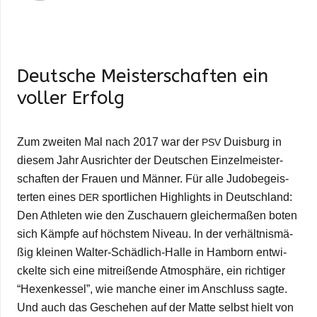
Deut­sche Meis­ter­schaf­ten ein
vol­ler Erfolg
Zum zwei­ten Mal nach 2017 war der
Duis­burg in
PSV
die­sem Jahr Aus­rich­ter der Deut­schen Ein­zel­meis­ter­
schaf­ten der Frauen und Män­ner. Für alle Judo­be­geis­
ter­ten eines
sport­li­chen High­lights in Deutsch­land:
DER
Den Ath­le­ten wie den Zuschau­ern glei­cher­ma­ßen boten
sich Kämpfe auf höchs­tem Niveau. In der ver­hält­nis­mä­
ßig klei­nen Wal­­ter-Schä­d­­lich-Halle in Ham­born ent­wi­
ckelte sich eine mit­rei­ßende Atmo­sphäre, ein rich­ti­ger
“Hexen­kes­sel”, wie man­che einer im Anschluss sagte.
Und auch das Gesche­hen auf der Matte selbst hielt von