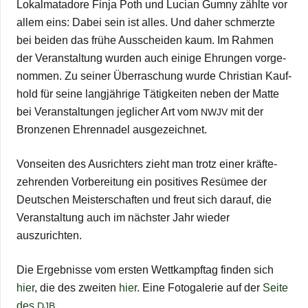
Lokal­ma­ta­dore Finja Poth und Lucian Gumny zählte vor
allem eins: Dabei sein ist alles. Und daher schmerzte
bei bei­den das frühe Aus­schei­den kaum. Im Rah­men
der Ver­an­stal­tung wur­den auch einige Ehrun­gen vor­ge­
nom­men. Zu sei­ner Über­ra­schung wurde Chris­tian Kauf­
hold für seine lang­jäh­rige Tätig­kei­ten neben der Matte
bei Ver­an­stal­tun­gen jeg­li­cher Art vom
mit der
NWJV
Bron­ze­nen Ehren­na­del ausgezeichnet.
Von­sei­ten des Aus­rich­ters zieht man trotz einer kräf­te­
zeh­ren­den Vor­be­rei­tung ein posi­ti­ves Resü­mee der
Deut­schen Meis­ter­schaf­ten und freut sich dar­auf, die
Ver­an­stal­tung auch im nächs­ter Jahr wie­der
auszurichten.
Die Ergeb­nisse vom ers­ten Wett­kampf­tag fin­den sich
hier
, die des zwei­ten
hier
. Eine Foto­ga­le­rie auf der
Seite
des
.
DJB