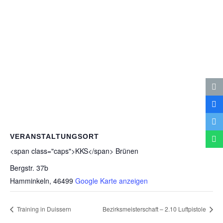
VERANSTALTUNGSORT
<span class="caps">KKS</span> Brü­nen
Bergstr. 37b
Hamminkeln
,
46499
Google Karte anzeigen
Trai­ning in Duissern
Bezirks­meis­ter­schaft – 2.10 Luftpistole