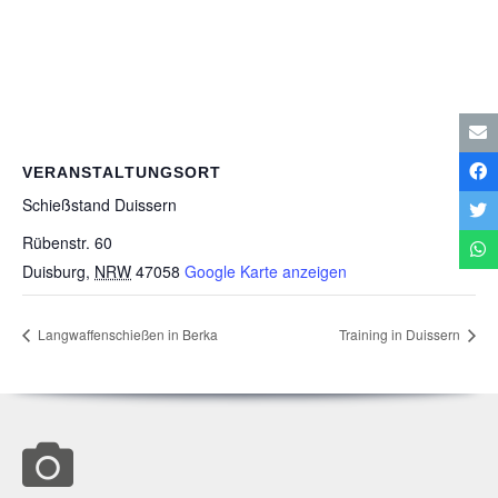
VERANSTALTUNGSORT
Schieß­stand Duissern
Rübenstr. 60
Duisburg
,
NRW
47058
Google Karte anzeigen
Lang­waf­fen­schie­ßen in Berka
Trai­ning in Duissern