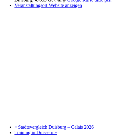
Veranstaltungsort-Website anzeigen
«
Stadtever­gleich Duis­burg – Calais 2026
Trai­ning in Duissern
»