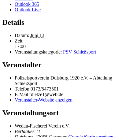
Outlook 365
Outlook Live
Details
Datum:
Juni 13
Zeit:
17:00
Veranstaltungskategorie:
PSV Schießsport
Veranstalter
Poli­zei­sport­ver­ein Duis­burg 1920 e.V. – Abtei­lung
Schießsport
Telefon
0173/5473501
E-Mail
rdietze1@web.de
Veranstalter-Website anzeigen
Veranstaltungsort
Wedau-Fische­rei Ver­ein e.V.
Bertaallee 11
Duisburg
,
47055
Germany
Google Karte anzeigen