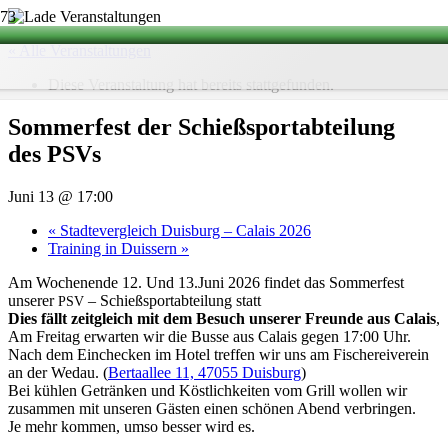
« Alle Veranstaltungen
Diese Veranstaltung hat bereits stattgefunden.
Som­mer­fest der Schieß­sport­ab­tei­lung
des PSVs
Juni 13 @ 17:00
«
Stadtever­gleich Duis­burg – Calais 2026
Trai­ning in Duissern
»
Am Wochen­ende 12. Und 13.Juni 2026 fin­det das Som­mer­fest
unse­rer
– Schieß­sport­ab­tei­lung statt
PSV
Dies fällt zeit­gleich mit dem Besuch unse­rer Freunde aus Calais
,
Am Frei­tag erwar­ten wir die Busse aus Calais gegen 17:00 Uhr.
Nach dem Ein­che­cken im Hotel tref­fen wir uns am Fische­rei­ver­ein
an der Wedau. (
Ber­ta­al­lee 11, 47055 Duis­burg
)
Bei küh­len Geträn­ken und Köst­lich­kei­ten vom Grill wol­len wir
zusam­men mit unse­ren Gäs­ten einen schö­nen Abend verbringen.
Je mehr kom­men, umso bes­ser wird es.