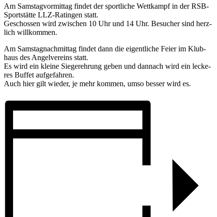
Am Sams­tag­vor­mit­tag fin­det der sport­li­che Wett­kampf in der RSB-
Sport­stätte LLZ-Ratin­gen statt.
Geschos­sen wird zwi­schen 10 Uhr und 14 Uhr. Besu­cher sind herz­
lich willkommen.
Am Sams­tag­nach­mit­tag fin­det dann die eigent­li­che Feier im Klub­
haus des Angel­ver­eins statt.
Es wird ein kleine Sie­ger­eh­rung geben und dan­nach wird ein lecke­
res Buf­fet aufgefahren.
Auch hier gilt wie­der, je mehr kom­men, umso bes­ser wird es.