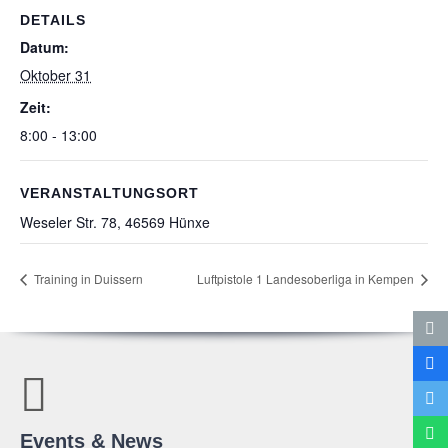
DETAILS
Datum:
Oktober 31
Zeit:
8:00 - 13:00
VERANSTALTUNGSORT
Wese­ler Str. 78, 46569 Hünxe
Trai­ning in Duissern
Luft­pis­tole
1 Lan­des­ober­liga in Kempen
Events & News