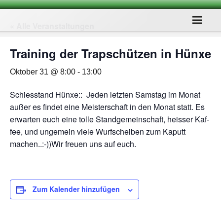
« Alle Veranstaltungen
Trai­ning der Trap­schüt­zen in Hünxe
Oktober 31 @ 8:00
-
13:00
Schies­stand Hünxe:: Jeden letz­ten Sams­tag im Monat
außer es fin­det eine Meis­ter­schaft in den Monat statt. Es
erwar­ten euch eine tolle Stand­ge­mein­schaft, heis­ser Kaf­
fee, und unge­mein viele Wurf­schei­ben zum Kaputt
machen..:-))Wir freuen uns auf euch.
Zum Kalender hinzufügen