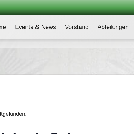
&
me
Events
News
Vor­stand
Abtei­lun­gen
attgefunden.