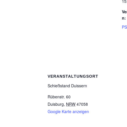
15
Ve
n:
PS
VERANSTALTUNGSORT
Schieß­stand Duissern
Rübenstr. 60
Duisburg
,
NRW
47058
Google Karte anzeigen