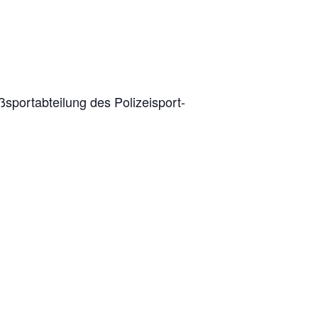
port­ab­tei­lung des Poli­zei­sport­