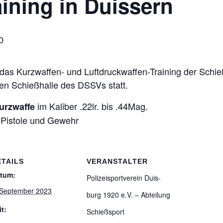
ai­ning in Duissern
0
s Kurz­waf­fen- und Luft­druck­waf­fen-Trai­ning der Schieß­s
­ten Schieß­halle des DSSVs statt.
im Kali­ber .22lr. bis .44Mag.
rz­waffe
Pis­tole und Gewehr
ETAILS
VERANSTALTER
tum:
Poli­zei­sport­ver­ein Duis­
 September 2023
burg 1920 e.V. – Abtei­lung
it:
Schießsport