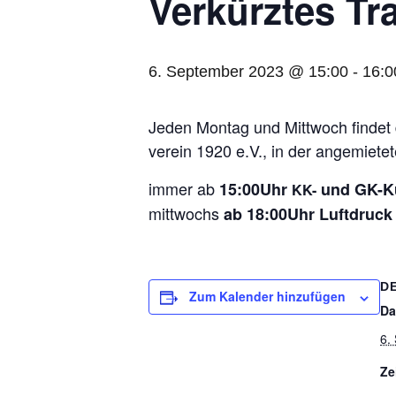
Ver­kürz­tes Tr
6. September 2023 @ 15:00
-
16:0
Jeden Mon­tag und Mitt­woch fin­det da
ver­ein 1920 e.V., in der ange­mie­te
immer ab
15:00Uhr
und GK-Ku
KK-
mitt­wochs
ab 18:00Uhr Luft­druck
D
Zum Kalender hinzufügen
Da
6.
Ze