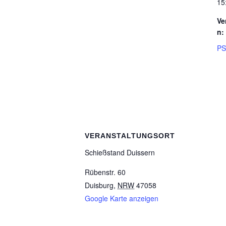
15
Ve
n:
PS
VERANSTALTUNGSORT
Schieß­stand Duissern
Rübenstr. 60
Duisburg
,
NRW
47058
Google Karte anzeigen