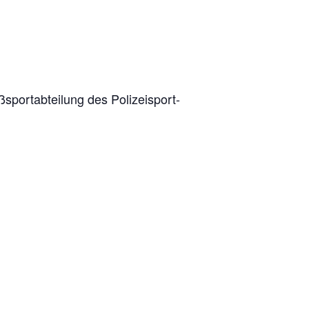
port­ab­tei­lung des Poli­zei­sport­