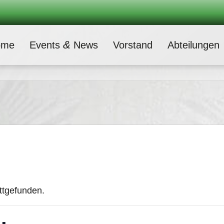
&
ome
Events
News
Vor­stand
Abtei­lun­gen
attgefunden.