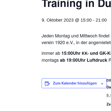
Trai­ning in D
9. Oktober 2023 @ 15:00
-
21:00
Jeden Mon­tag und Mitt­woch fin­det da
ver­ein 1920 e.V., in der ange­mie­te
immer ab
15:00Uhr
und GK-Ku
KK-
mon­tags
P
ab 19:00Uhr Luft­druck
D
Zum Kalender hinzufügen
Da
9.
Ze