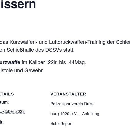
uissern
s Kurz­waf­fen- und Luft­druck­waf­fen-Trai­ning der Schieß­s
­ten Schieß­halle des DSSVs statt.
im Kali­ber .22lr. bis .44Mag.
rz­waffe
is­tole und Gewehr
ETAILS
VERANSTALTER
tum:
Poli­zei­sport­ver­ein Duis­
 Oktober 2023
burg 1920 e.V. – Abtei­lung
it:
Schießsport