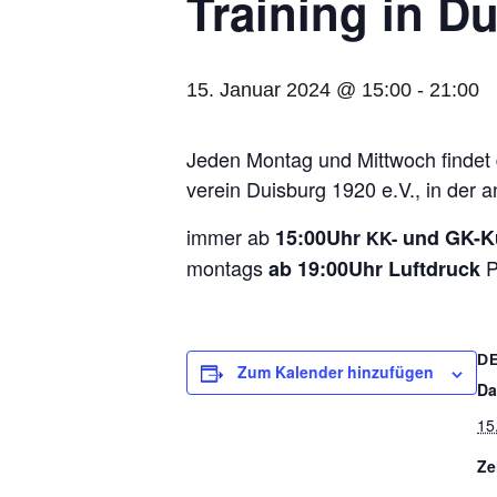
Trai­ning in D
15. Januar 2024 @ 15:00
-
21:00
Jeden Mon­tag und Mitt­woch fin­det da
ver­ein Duis­burg 1920 e.V., in der 
immer ab
15:00Uhr
und GK-Ku
KK-
mon­tags
P
ab 19:00Uhr Luft­druck
D
Zum Kalender hinzufügen
Da
15
Ze