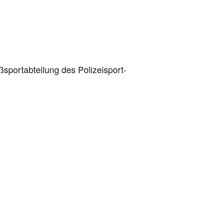
port­ab­tei­lung des Poli­zei­sport­