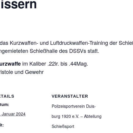
uissern
s Kurz­waf­fen- und Luft­druck­waf­fen-Trai­ning der Schieß­s
ange­mie­te­ten Schieß­halle des DSSVs statt.
im Kali­ber .22lr. bis .44Mag.
rz­waffe
is­tole und Gewehr
ETAILS
VERANSTALTER
tum:
Poli­zei­sport­ver­ein Duis­
. Januar 2024
burg 1920 e.V. – Abtei­lung
it:
Schießsport