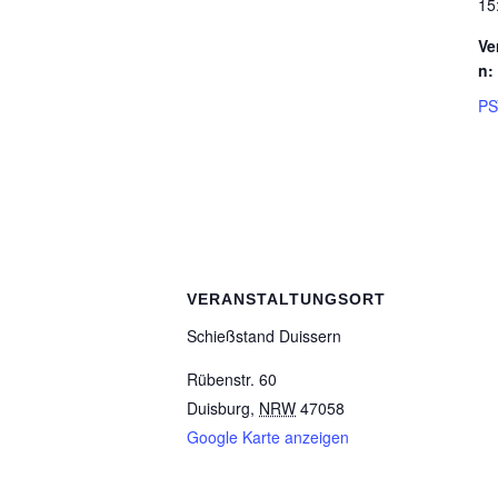
15
Ve
n:
PS
VERANSTALTUNGSORT
Schieß­stand Duissern
Rübenstr. 60
Duisburg
,
NRW
47058
Google Karte anzeigen