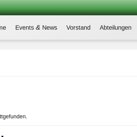
&
me
Events
News
Vor­stand
Abtei­lun­gen
attgefunden.