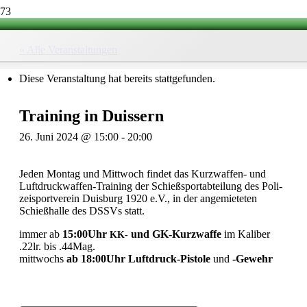
« Alle Veranstaltungen
Diese Veranstaltung hat bereits stattgefunden.
Trai­ning in Duissern
26. Juni 2024 @ 15:00
-
20:00
Jeden Mon­tag und Mitt­woch fin­det das Kurz­waf­fen- und
Luft­druck­waf­fen-Trai­ning der Schieß­sport­ab­tei­lung des Poli­
zei­sport­ver­ein Duis­burg 1920 e.V., in der ange­mie­te­ten
Schieß­halle des DSSVs statt.
immer ab
15:00Uhr
und GK-Kurz­waffe
im Kali­ber
KK-
.22lr. bis .44Mag.
mitt­wochs
ab 18:00Uhr Luft­druck-Pis­tole
und
-Gewehr