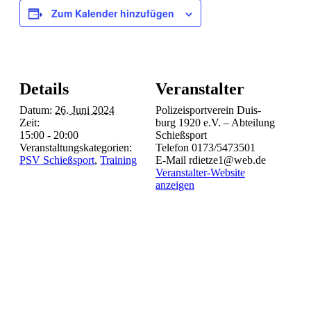
Zum Kalender hinzufügen
Details
Veranstalter
Datum:
26. Juni 2024
Poli­zei­sport­ver­ein Duis­
Zeit:
burg 1920 e.V. – Abtei­lung
15:00 - 20:00
Schießsport
Veranstaltungskategorien:
Telefon
0173/5473501
PSV Schießsport
,
Training
E-Mail
rdietze1@web.de
Veranstalter-Website
anzeigen