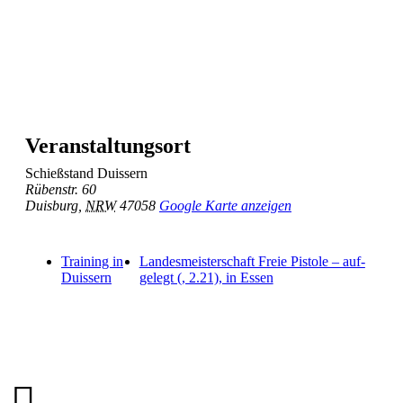
Veranstaltungsort
Schieß­stand Duissern
Rübenstr. 60
Duisburg
,
NRW
47058
Google Karte anzeigen
Trai­ning in
Lan­des­meis­ter­schaft Freie Pis­tole – auf­
Duissern
ge­legt (
, 2.21), in Essen