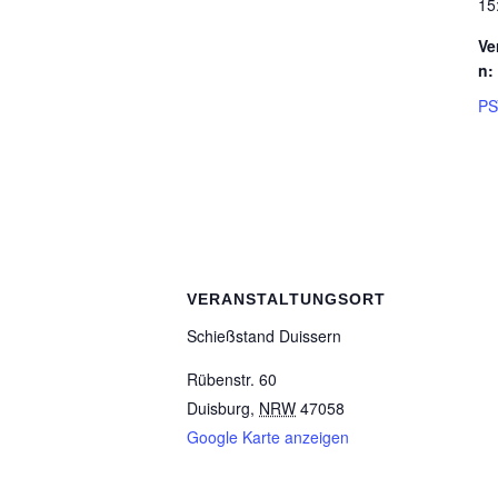
15
Ve
n:
PS
VERANSTALTUNGSORT
Schieß­stand Duissern
Rübenstr. 60
Duisburg
,
NRW
47058
Google Karte anzeigen