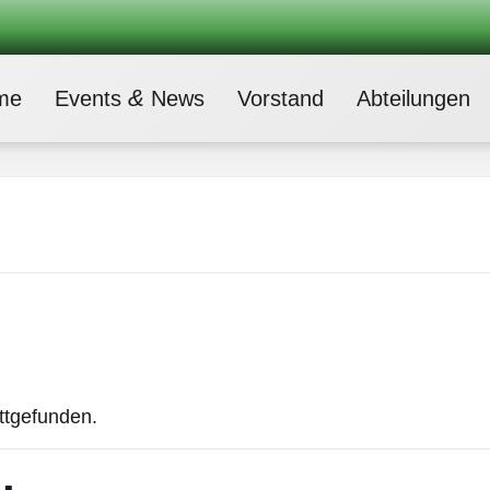
&
me
Events
News
Vor­stand
Abtei­lun­gen
attgefunden.