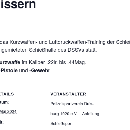
uissern
s Kurz­waf­fen- und Luft­druck­waf­fen-Trai­ning der Schieß­s
ange­mie­te­ten Schieß­halle des DSSVs statt.
im Kali­ber .22lr. bis .44Mag.
rz­waffe
und
Pis­tole
-Gewehr
ETAILS
VERANSTALTER
tum:
Poli­zei­sport­ver­ein Duis­
 Mai 2024
burg 1920 e.V. – Abtei­lung
it:
Schießsport