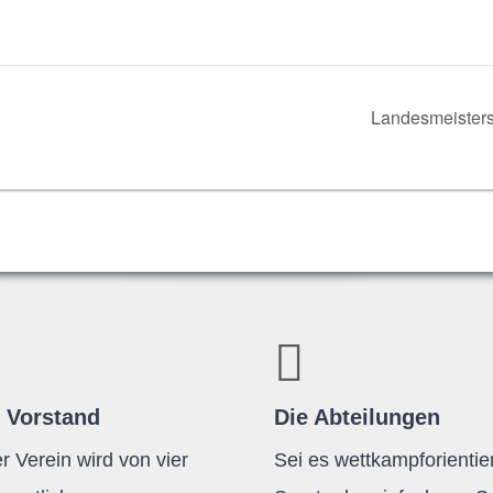
Lan­des­meis­ter­s
 Vorstand
Die Abteilungen
r Verein wird von vier
Sei es wettkampforientier