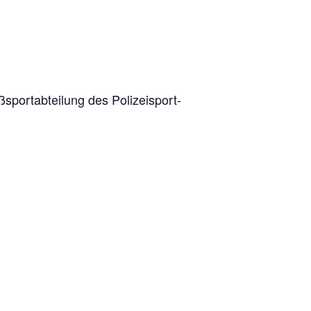
port­ab­tei­lung des Poli­zei­sport­