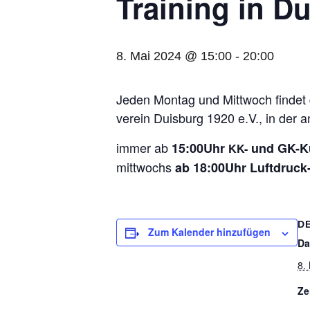
Trai­ning in D
8. Mai 2024 @ 15:00
-
20:00
Jeden Mon­tag und Mitt­woch fin­det da
ver­ein Duis­burg 1920 e.V., in der 
immer ab
15:00Uhr
und GK-Ku
KK-
mitt­wochs
ab 18:00Uhr Luft­druck-
D
Zum Kalender hinzufügen
Da
8.
Ze