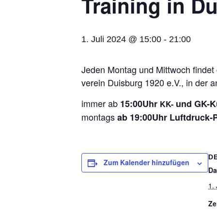
Trai­ning in D
1. Juli 2024 @ 15:00
-
21:00
Jeden Mon­tag und Mitt­woch fin­det da
ver­ein Duis­burg 1920 e.V., in der 
immer ab
15:00Uhr
und GK-Ku
KK-
mon­tags
ab 19:00Uhr Luft­druck-P
D
Zum Kalender hinzufügen
Da
1.
Ze