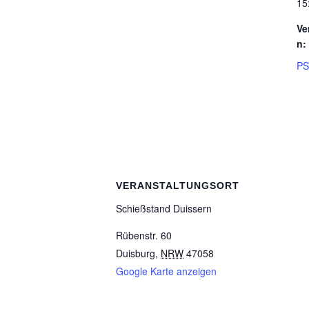
15
Ve
n:
PS
VERANSTALTUNGSORT
Schieß­stand Duissern
Rübenstr. 60
Duisburg
,
NRW
47058
Google Karte anzeigen