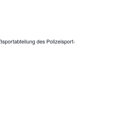
port­ab­tei­lung des Poli­zei­sport­