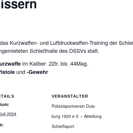
uissern
s Kurz­waf­fen- und Luft­druck­waf­fen-Trai­ning der Schieß­s
ange­mie­te­ten Schieß­halle des DSSVs statt.
im Kali­ber .22lr. bis .44Mag.
rz­waffe
und
is­tole
-Gewehr
ETAILS
VERANSTALTER
tum:
Poli­zei­sport­ver­ein Duis­
 Juli 2024
burg 1920 e.V. – Abtei­lung
it:
Schießsport