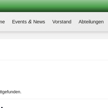
&
me
Events
News
Vor­stand
Abtei­lun­gen
attgefunden.