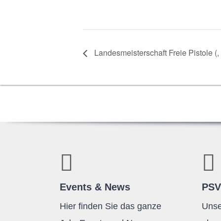
Lan­des­meis­ter­schaft Freie Pis­tole (
,
Events & News
PSV
Hier finden Sie das ganze
Unse