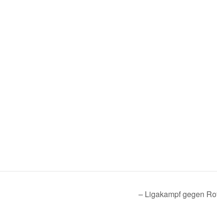
– Liga­kampf gegen
Rot