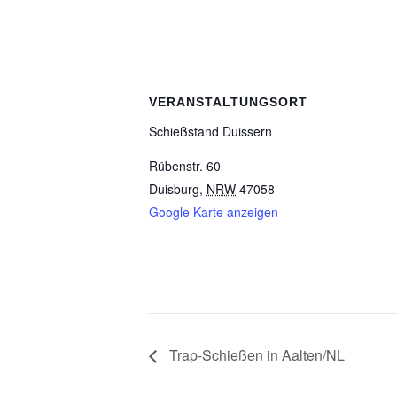
VERANSTALTUNGSORT
Schieß­stand Duissern
Rübenstr. 60
Duisburg
,
NRW
47058
Google Karte anzeigen
Trap-Schie­ßen in Aalten/​NL