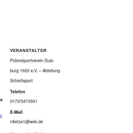
VERANSTALTER
Poli­zei­sport­ver­ein Duis­
burg 1920 e.V. – Abtei­lung
Schießsport
Telefon
ie
0173/5473501
E-Mail
ng
rdietze1@web.de