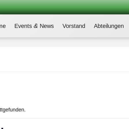
&
me
Events
News
Vor­stand
Abtei­lun­gen
attgefunden.