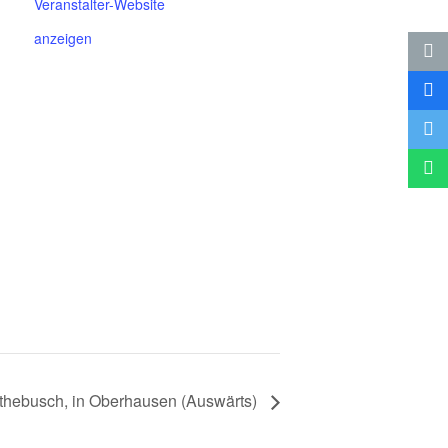
Veranstalter-Website
anzeigen
he­busch, in Ober­hau­sen (Aus­wärts)