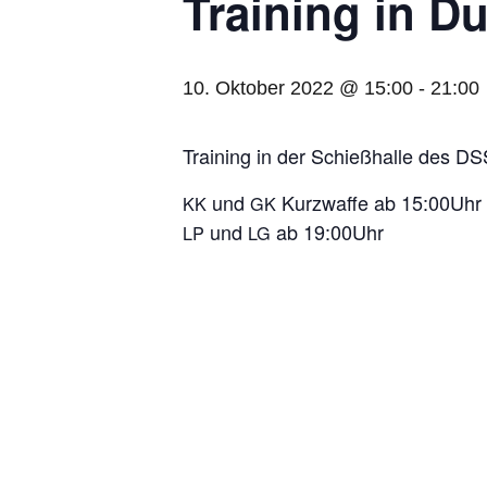
Trai­ning in D
10. Oktober 2022 @ 15:00
-
21:00
Trai­ning in der Schieß­halle des D
und
Kurz­waffe ab 15:00Uhr
KK
GK
und
ab 19:00Uhr
LP
LG