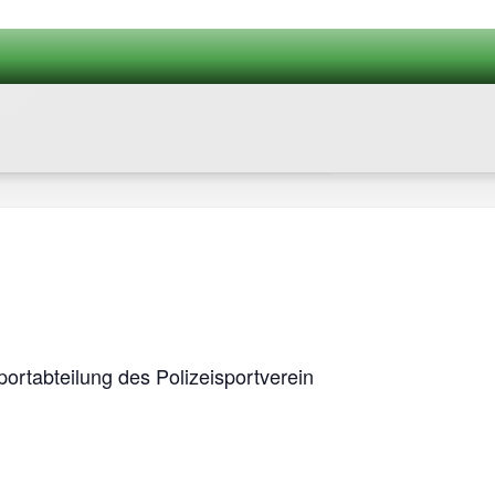
t­ab­tei­lung des Poli­zei­sport­ver­ein