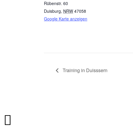
Rübenstr. 60
Duisburg
,
NRW
47058
Google Karte anzeigen
Trai­ning in Duisssern