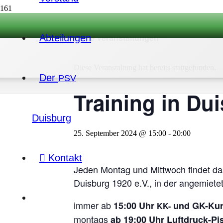
« Alle Veranstaltungen
Abtei­lun­gen
Diese Veranstaltung hat bereits stattgefunden.
Der
PSV
Trai­ning in Du
Duisburg
25. September 2024 @ 15:00
-
20:00
Kontakt
Jeden Mon­tag und Mitt­woch fin­det das K
Duis­burg 1920 e.V., in der ange­mie­te
immer ab
15:00 Uhr
und GK-Kurz
KK-
mon­tags
ab 19:00 Uhr Luft­druck-Pis