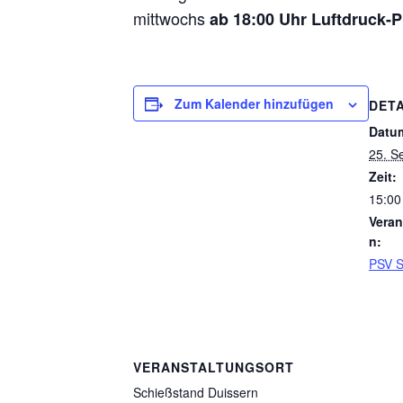
mitt­wochs
ab 18:00 Uhr Luft­druck-P
Zum Kalender hinzufügen
DETA
Datu
25. S
Zeit:
15:00
Veran
n:
PSV S
VERANSTALTUNGSORT
Schieß­stand Duissern