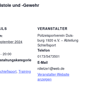
is­tole und ‑Gewehr
ILS
VERANSTALTER
Poli­zei­sport­ver­ein Duis­
m:
burg 1920 e.V. – Abtei­lung
eptember 2024
Schießsport
Telefon
 - 20:00
0173/5473501
staltungskategorie
E-Mail
rdietze1@web.de
chießsport
,
Training
Veranstalter-Website
anzeigen