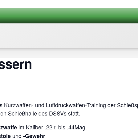
issern
urz­waf­fen- und Luft­druck­waf­fen-Trai­ning der Schieß­spor
­ten Schieß­halle des DSSVs statt.
im Kali­ber .22lr. bis .44Mag.
­waffe
und
­tole
-Gewehr