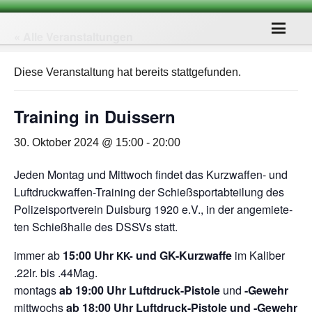
« Alle Veranstaltungen
Diese Veranstaltung hat bereits stattgefunden.
Trai­ning in Duissern
30. Oktober 2024 @ 15:00
-
20:00
Jeden Mon­tag und Mitt­woch fin­det das Kurz­waf­fen- und
Luft­druck­waf­fen-Trai­ning der Schieß­sport­ab­tei­lung des
Poli­zei­sport­ver­ein Duis­burg 1920 e.V., in der ange­mie­te­
ten Schieß­halle des DSSVs statt.
immer ab
15:00 Uhr
und GK-Kurz­waffe
im Kali­ber
KK-
.22lr. bis .44Mag.
mon­tags
ab 19:00 Uhr Luft­druck-Pis­tole
und
-Gewehr
mitt­wochs
ab 18:00 Uhr Luft­druck-Pis­tole und ‑Gewehr