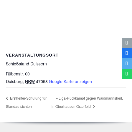
VERANSTALTUNGSORT
Schieß­stand Duissern
Rübenstr. 60
Duisburg
,
NRW
47058
Google Karte anzeigen
Erst­hel­fer-Schu­lung für
– Liga-Rück­kampf gegen
Waid­manns­heil,
Standaufsichten
in Ober­hau­sen Osterfeld