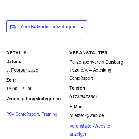
Zum Kalender hinzufügen
DETAILS
VERANSTALTER
Datum:
Poli­zei­sport­ver­ein Duis­burg
3. Februar 2025
1920 e.V. – Abtei­lung
Schießsport
Zeit:
Telefon
15:00 - 21:00
0173/5473501
Veranstaltungskategorien
:
E-Mail
PSV Schießsport
,
Training
rdietze1@web.de
Veranstalter-Website
anzeigen