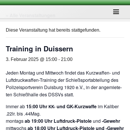
« Alle Veranstaltungen
Diese Veranstaltung hat bereits stattgefunden.
Trai­ning in Duissern
3. Februar 2025 @ 15:00
-
21:00
Jeden Mon­tag und Mitt­woch fin­det das Kurz­waf­fen- und
Luft­druck­waf­fen-Trai­ning der Schieß­sport­ab­tei­lung des
Poli­zei­sport­ver­ein Duis­burg 1920 e.V., in der ange­mie­te­
ten Schieß­halle des DSSVs statt.
immer ab
15:00 Uhr
und GK-Kurz­waffe
im Kali­ber
KK-
.22lr. bis .44Mag.
mon­tags
ab 19:00 Uhr Luft­druck-Pis­tole
und
-Gewehr
mitt­wochs
ab 18:00 Uhr Luft­druck-Pis­tole und ‑Gewehr