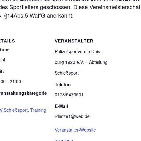
 des Sport­lei­ters geschos­sen. Diese Ver­eins­meis­ter­sch
eis §14Abs.5 WaffG anerkannt.
ETAILS
VERANSTALTER
tum:
Poli­zei­sport­ver­ein Duis­
i 4
burg 1920 e.V. – Abtei­lung
it:
Schießsport
:00 - 21:00
Telefon
ranstaltungskategorie
0173/5473501
E-Mail
V Schießsport
,
Training
rdietze1@web.de
Veranstalter-Website
anzeigen