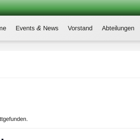
&
me
Events
News
Vor­stand
Abtei­lun­gen
attgefunden.