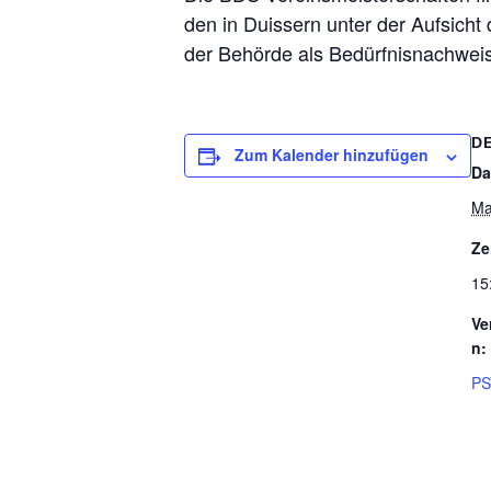
den in Duis­sern unter der Auf­sicht
der Behörde als Bedürf­nis­nach­w
D
Zum Kalender hinzufügen
Da
Ma
Ze
15
Ve
n:
PS