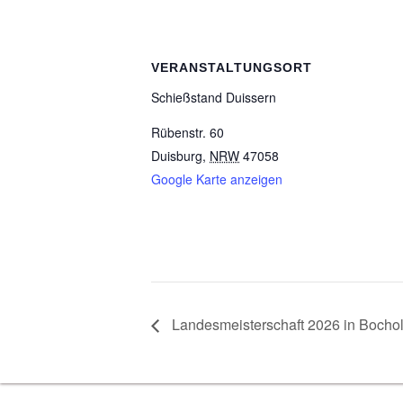
VERANSTALTUNGSORT
Schieß­stand Duissern
Rübenstr. 60
Duisburg
,
NRW
47058
Google Karte anzeigen
Lan­des­meis­ter­schaft 2026
in Bochol