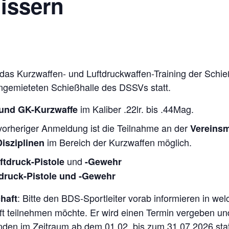
uissern
s Kurz­waf­fen- und Luft­druck­waf­fen-Trai­ning der Schieß­s
ange­mie­te­ten Schieß­halle des DSSVs statt.
im Kali­ber .22lr. bis .44Mag.
und GK-Kurz­waffe
or­he­ri­ger Anmel­dung ist die Teil­nahme an der
Ver­eins­m
im Bereich der Kurz­waf­fen möglich.
s­zi­pli­nen
und
t­druck-Pis­tole
-Gewehr
­druck-Pis­tole und ‑Gewehr
: Bitte den BDS-Sport­lei­ter vorab infor­mie­ren in we
chaft
chaft teil­neh­men möchte. Er wird einen Ter­min ver­ge­ben u
in­den im Zeit­raum ab dem 01.02. bis zum 31.07.2026 statt. 