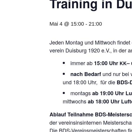
Trai­ning in D
Mai 4 @ 15:00
-
21:00
Jeden Mon­tag und Mitt­woch fin­det da
ver­ein Duis­burg 1920 e.V., in der 
immer ab
15:00 Uhr
– 
KK
und nur bei v
nach Bedarf
und 18:00 Uhr, für die
BDS-Di
mon­tags
ab 19:00 Uhr Luf
mitt­wochs
ab 18:00 Uhr Luft
Ablauf Teil­nahme BDS-Meis­ter­s
der ver­eins­ins­in­ter­nen Meis­ter­s
Die BDS-Ver­eins­meis­ter­schaf­ten f