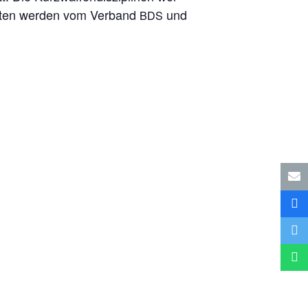
af­ten wer­den vom Ver­band
und
BDS