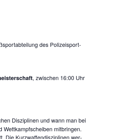
port­ab­tei­lung des Poli­zei­sport­
, zwi­schen 16:00 Uhr
eis­ter­schaft
l­chen Dis­zi­pli­nen und wann man bei
nd Wett­kampf­schei­ben mit­brin­gen.
Die Kurz­waf­fen­dis­zi­pli­nen wer­