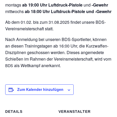
mon­tags
ab 19:00 Uhr Luft­druck-Pis­tole
und
-Gewehr
mitt­wochs
ab 18:00 Uhr Luft­druck-Pis­tole und ‑Gewehr
Ab dem 01.02. bis zum 31.08.2025 fin­det unsere BDS-
Ver­eins­meis­ter­schaft statt.
Nach Anmel­dung bei unse­ren BDS-Sport­lei­ter, kön­nen
an die­sen Trai­nings­ta­gen ab 16:00 Uhr, die Kurz­waf­fen-
Dis­zi­pli­nen geschos­sen wer­den. Die­ses ange­me­dete
Schie­ßen im Rah­men der Ver­eins­meis­ter­schaft, wird vom
als Wett­kampf anerkannt.
BDS
Zum Kalender hinzufügen
DETAILS
VERANSTALTER