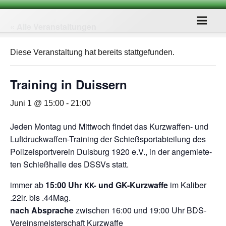
« Alle Veranstaltungen
Diese Veranstaltung hat bereits stattgefunden.
Trai­ning in Duissern
Juni 1 @ 15:00
-
21:00
Jeden Mon­tag und Mitt­woch fin­det das Kurz­waf­fen- und
Luft­druck­waf­fen-Trai­ning der Schieß­sport­ab­tei­lung des
Poli­zei­sport­ver­ein Duis­burg 1920 e.V., in der ange­mie­te­
ten Schieß­halle des DSSVs statt.
immer ab
15:00 Uhr
und GK-Kurz­waffe
im Kali­ber
KK-
.22lr. bis .44Mag.
nach Abspra­che
zwi­schen 16:00 und 19:00 Uhr BDS-
Ver­eins­meis­ter­schaft Kurzwaffe