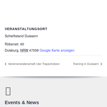
VERANSTALTUNGSORT
Schieß­stand Duissern
Rübenstr. 60
Duisburg
,
NRW
47058
Google Karte anzeigen
Ver­eins­meis­ter­schaft I der Trapschützen
Trai­ning in Duissern
Events & News