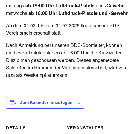
mon­tags
ab 19:00 Uhr Luft­druck-Pis­tole
und
-Gewehr
mitt­wochs
ab 18:00 Uhr Luft­druck-Pis­tole und ‑Gewehr
Ab dem 01.02. bis zum 31.07.2026 fin­det unsere BDS-
Ver­eins­meis­ter­schaft statt.
Nach Anmel­dung bei unse­ren BDS-Sport­lei­ter, kön­nen
an die­sen Trai­nings­ta­gen ab 16:00 Uhr, die Kurz­waf­fen-
Dis­zi­pli­nen geschos­sen wer­den. Die­ses ange­me­dete
Schie­ßen im Rah­men der Ver­eins­meis­ter­schaft, wird vom
als Wett­kampf anerkannt.
BDS
Zum Kalender hinzufügen
DETAILS
VERANSTALTER