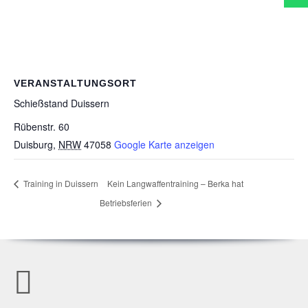
VERANSTALTUNGSORT
Schieß­stand Duissern
Rübenstr. 60
Duisburg
,
NRW
47058
Google Karte anzeigen
Trai­ning in Duissern
Kein Lang­waf­fen­trai­ning – Berka hat
Betriebsferien