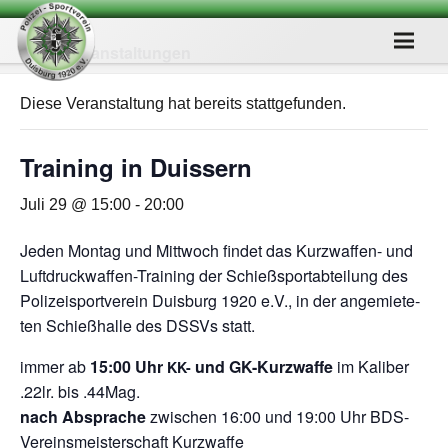
« Alle Veranstaltungen
Diese Veranstaltung hat bereits stattgefunden.
Trai­ning in Duissern
Juli 29 @ 15:00
-
20:00
Jeden Mon­tag und Mitt­woch fin­det das Kurz­waf­fen- und
Luft­druck­waf­fen-Trai­ning der Schieß­sport­ab­tei­lung des
Poli­zei­sport­ver­ein Duis­burg 1920 e.V., in der ange­mie­te­
ten Schieß­halle des DSSVs statt.
immer ab
15:00 Uhr
und GK-Kurz­waffe
im Kali­ber
KK-
.22lr. bis .44Mag.
nach Abspra­che
zwi­schen 16:00 und 19:00 Uhr BDS-
Ver­eins­meis­ter­schaft Kurzwaffe