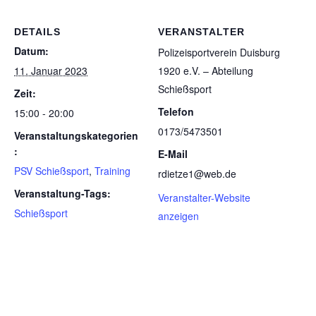
DETAILS
VERANSTALTER
Datum:
Poli­zei­sport­ver­ein Duis­burg
11. Januar 2023
1920 e.V. – Abtei­lung
Schießsport
Zeit:
Telefon
15:00 - 20:00
0173/5473501
Veranstaltungskategorien
:
E-Mail
PSV Schießsport
,
Training
rdietze1@web.de
Veranstaltung-Tags:
Veranstalter-Website
Schießsport
anzeigen