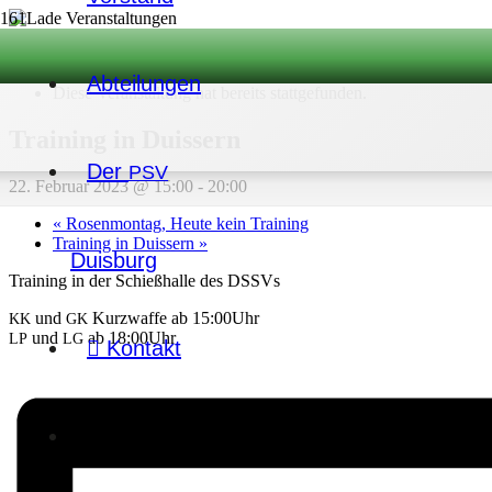
« Alle Veranstaltungen
Abtei­lun­gen
Diese Veranstaltung hat bereits stattgefunden.
Trai­ning in Duissern
Der
PSV
22. Februar 2023 @ 15:00
-
20:00
«
Rosen­mon­tag, Heute kein Training
Trai­ning in Duissern
»
Duisburg
Trai­ning in der Schieß­halle des DSSVs
und
Kurz­waffe ab 15:00Uhr
KK
GK
und
ab 18:00Uhr
LP
LG
Kontakt