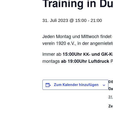
Trai­ning in D
31. Juli 2023 @ 15:00
-
21:00
Jeden Mon­tag und Mitt­woch fin­det da
ver­ein 1920 e.V., in der ange­mie­te
immer ab
15:00Uhr
und GK-Ku
KK-
mon­tags
P
ab 19:00Uhr Luft­druck
D
Zum Kalender hinzufügen
Da
31
Ze