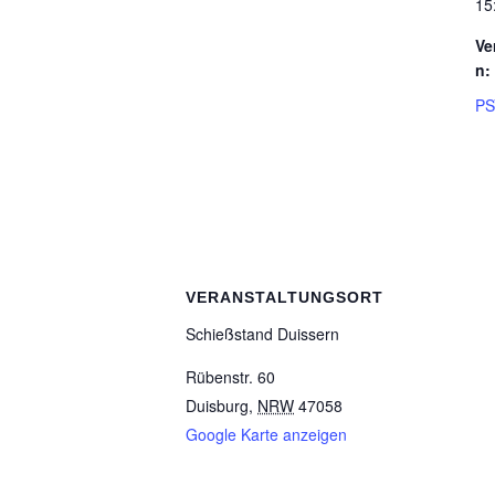
15
Ve
n:
PS
VERANSTALTUNGSORT
Schieß­stand Duissern
Rübenstr. 60
Duisburg
,
NRW
47058
Google Karte anzeigen