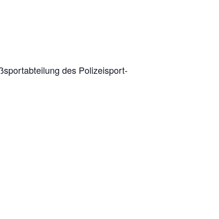
port­ab­tei­lung des Poli­zei­sport­