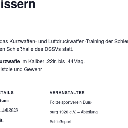
uissern
s Kurz­waf­fen- und Luft­druck­waf­fen-Trai­ning der Schieß­s
­ten Schieß­halle des DSSVs statt.
im Kali­ber .22lr. bis .44Mag.
rz­waffe
is­tole und Gewehr
ETAILS
VERANSTALTER
tum:
Poli­zei­sport­ver­ein Duis­
. Juli 2023
burg 1920 e.V. – Abtei­lung
it:
Schießsport