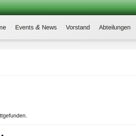
&
me
Events
News
Vor­stand
Abtei­lun­gen
attgefunden.