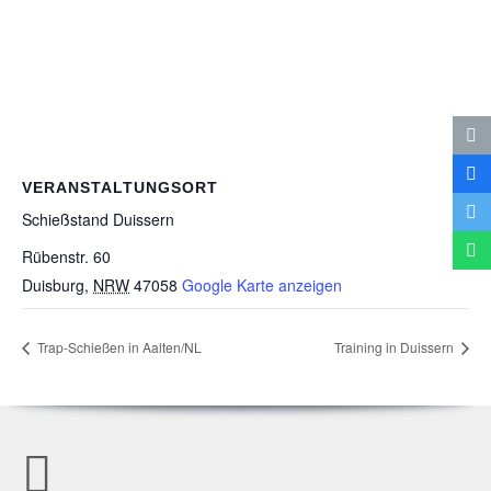
VERANSTALTUNGSORT
Schieß­stand Duissern
Rübenstr. 60
Duisburg
,
NRW
47058
Google Karte anzeigen
Trap-Schie­ßen in Aalten/​NL
Trai­ning in Duissern