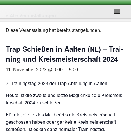
« Alle Veranstaltungen
Diese Veranstaltung hat bereits stattgefunden.
Trap Schie­ßen in Aal­ten (
) – Trai­
NL
ning und Kreis­meis­ter­schaft 2024
11. November 2023 @ 9:00
-
15:00
7. Trai­nings­tag 2023 der Trap Abtei­lung in Aalten.
Heute ist die zweite und letzte Mög­lich­keit die Kreis­meis­
ter­schaft 2024 zu schießen.
Für die, die letz­tes Mal bereits die Kreis­meis­ter­schaft
geschos­sen haben oder gar keine Kreis­meis­ter­schaft
schie­ßen, ist es ein ganz nor­ma­ler Trainingstag.