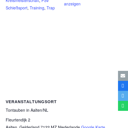
Kreismeisterschaft
,
PSV
anzeigen
Schießsport
,
Training
,
Trap
VERANSTALTUNGSORT
Ton­tau­ben in Aalten/​NL
Fleurtendijk 2
Aalten
,
Gelderland
7122 MZ
Niederlande
Google Karte