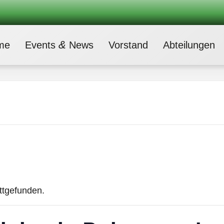
&
me
Events
News
Vor­stand
Abtei­lun­gen
attgefunden.