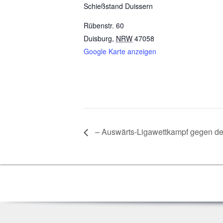
Schieß­stand Duissern
Rübenstr. 60
Duisburg
,
NRW
47058
Google Karte anzeigen
– Aus­wärts-Liga­wett­kampf gegen d