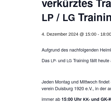
ver­kürz­tes Tr
/​
Traini
LP
LG
4. Dezember 2024 @ 15:00
-
18:0
Auf­grund des nach­fol­gen­den Heim­l
Das
und
Trai­ning fällt heute
LP-
LG
Jeden Mon­tag und Mitt­woch fin­det da
ver­ein Duis­burg 1920 e.V., in der 
immer ab
15:00 Uhr
und GK-Ku
KK-