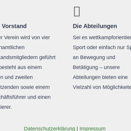
 Vorstand
Die Abteilungen
r Verein wird von vier
Sei es wettkampforientier
namtlichen
Sport oder einfach nur 
tandsmitgliedern geführt
an Bewegung und
besteht aus einem
Betätigung – unsere
en und zweiten
Abteilungen bieten eine
itzenden sowie einem
Vielzahl von Möglichkeit
häftsführer und einen
ierer.
Daten­schutz­er­klä­rung
|
Impres­sum