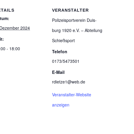
ETAILS
VERANSTALTER
tum:
Poli­zei­sport­ver­ein Duis­
 Dezember 2024
burg 1920 e.V. – Abtei­lung
it:
Schießsport
:00 - 18:00
Telefon
0173/5473501
E-Mail
rdietze1@web.de
Veranstalter-Website
anzeigen