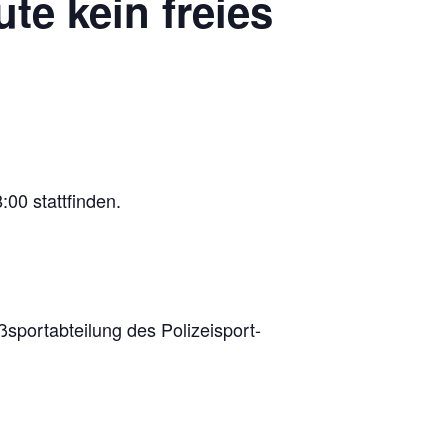
ute kein freies
8:00 stattfinden.
port­ab­tei­lung des Poli­zei­sport­