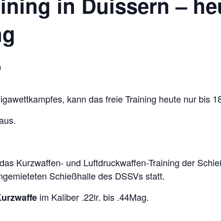
ai­ning in Duis­sern – he
ng
0
i­ga­wett­kamp­fes, kann das freie Trai­ning heute nur bis 1
 aus.
s Kurz­waf­fen- und Luft­druck­waf­fen-Trai­ning der Schieß­s
ange­mie­te­ten Schieß­halle des DSSVs statt.
im Kali­ber .22lr. bis .44Mag.
rz­waffe