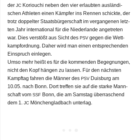
der
Koriou­chi neben den vier erlaub­ten aus­län­di­
JC
schen Ath­le­ten einen Kämp­fer ins Ren­nen schickte, der
trotz dop­pel­ter Staats­bür­ger­schaft im ver­gan­ge­nen letz­
ten Jahr inter­na­tio­nal für die Nie­der­lande ange­tre­ten
war. Dies ver­stößt aus Sicht des
gegen die Wett­
PSV
kampf­ord­nung. Daher wird man einen ent­spre­chen­den
Ein­spruch einlegen.
Umso mehr heißt es für die kom­men­den Begeg­nun­gen,
nicht den Kopf hän­gen zu las­sen. Für den nächs­ten
Kampf­tag fah­ren die Män­ner des
Duis­burg am
PSV
10.05. nach Bonn. Dort tref­fen sie auf die starke Mann­
schaft vom
Bonn, die am Sams­tag über­ra­schend
SSF
dem 1.
Mön­chen­glad­bach unterlag.
JC