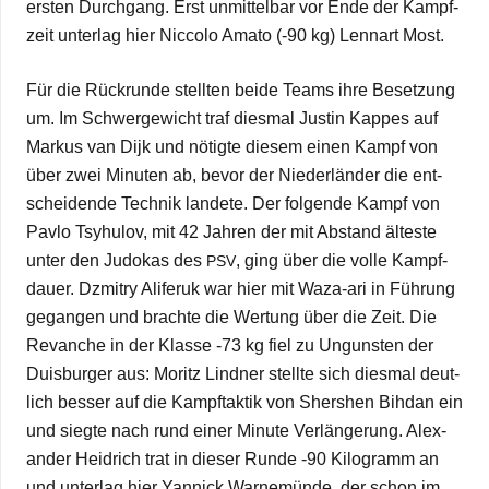
ers­ten Durch­gang. Erst unmit­tel­bar vor Ende der Kampf­
zeit unter­lag hier Nic­colo Amato (-90 kg) Lenn­art Most.
Für die Rück­runde stell­ten beide Teams ihre Beset­zung
um. Im Schwer­ge­wicht traf dies­mal Jus­tin Kap­pes auf
Mar­kus van Dijk und nötigte die­sem einen Kampf von
über zwei Minu­ten ab, bevor der Nie­der­län­der die ent­
schei­dende Tech­nik lan­dete. Der fol­gende Kampf von
Pavlo Tsy­hulov, mit 42 Jah­ren der mit Abstand älteste
unter den Judo­kas des
, ging über die volle Kampf­
PSV
dauer. Dzmitry Ali­fe­ruk war hier mit Waza-ari in Füh­rung
gegan­gen und brachte die Wer­tung über die Zeit. Die
Revan­che in der Klasse ‑73 kg fiel zu Unguns­ten der
Duis­bur­ger aus: Moritz Lind­ner stellte sich dies­mal deut­
lich bes­ser auf die Kampf­tak­tik von Shers­hen Bih­dan ein
und siegte nach rund einer Minute Ver­län­ge­rung. Alex­
an­der Heid­rich trat in die­ser Runde ‑90 Kilo­gramm an
und unter­lag hier Yan­nick War­ne­münde, der schon im