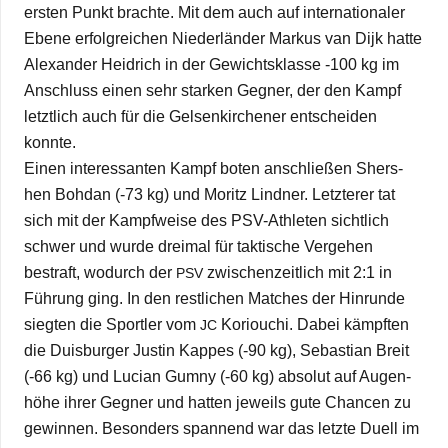
ers­ten Punkt brachte. Mit dem auch auf inter­na­tio­na­ler
Ebene erfolg­rei­chen Nie­der­län­der Mar­kus van Dijk hatte
Alex­an­der Heid­rich in der Gewichts­klasse ‑100 kg im
Anschluss einen sehr star­ken Geg­ner, der den Kampf
letzt­lich auch für die Gel­sen­kir­che­ner ent­schei­den
konnte.
Einen inter­es­san­ten Kampf boten anschlie­ßen Shers­
hen Boh­dan (-73 kg) und Moritz Lind­ner. Letz­te­rer tat
sich mit der Kampf­weise des PSV-Ath­­le­­ten sicht­lich
schwer und wurde drei­mal für tak­ti­sche Ver­ge­hen
bestraft, wodurch der
zwi­schen­zeit­lich mit 2:1 in
PSV
Füh­rung ging. In den rest­li­chen Matches der Hin­runde
sieg­ten die Sport­ler vom
Koriou­chi. Dabei kämpf­ten
JC
die Duis­bur­ger Jus­tin Kap­pes (-90 kg), Sebas­tian Breit
(-66 kg) und Lucian Gumny (-60 kg) abso­lut auf Augen­
höhe ihrer Geg­ner und hat­ten jeweils gute Chan­cen zu
gewin­nen. Beson­ders span­nend war das letzte Duell im