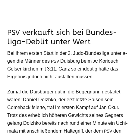
ver­kauft sich bei Bun­des­
PSV
liga-Debüt unter Wert
Bei ihrem ers­ten Start in der 2. Judo-Bun­­des­­liga unter­la­
gen die Män­ner des
Duis­burg beim
Koriou­chi
PSV
JC
Gel­sen­kir­chen mit 3:11. Ganz so ein­deu­tig hätte das
Ergeb­nis jedoch nicht aus­fal­len müssen.
Zumal die Duis­bur­ger gut in die Begeg­nung gestar­tet
waren: Daniel Dolzhko, der erst letzte Sai­son sein
Come­back fei­erte, traf im ers­ten Kampf auf Jan Okur.
Trotz des erheb­lich höhe­ren Gewichts sei­nes Geg­ners
gelang Dolzhko bereits nach rund einer Minute ein Uchi-
mata mit anschlie­ßen­dem Hal­te­griff, der dem
den
PSV