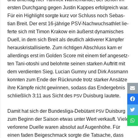
ers­ten Durch­gang gegen Jus­tin Kap­pes erfolg­reich war.
Für ein High­light sorgte kurz vor Schluss noch Sebas­
tian Breit. Der erst 16-jäh­­rige PSV-Nach­­wuchs­a­th­­let lie­
ferte sich mit Timon Kra­kow ein äußerst dyna­mi­sches
Duell, in dem sich Breit als deut­lich akti­ve­rer Kämp­fer
her­aus­kris­tal­li­sierte. Zum rich­ti­gen Abschluss kam er
aller­dings erst im Gol­den Score mit einem tief ange­setz­
ten Tani-oto­­shi und belohnte sei­nen star­ken Auf­tritt mit
dem ver­dien­ten Sieg. Lucian Gumny und Dirk Ass­mann
konn­ten zum Ende der Rück­runde trotz star­ker Ansätze
ihre Kämpfe nicht gewin­nen, sodass das End­ergeb­nis
schließ­lich 3:11 aus Sicht des
Duis­burg lautete.
PSV
Damit hat sich der Bun­­des­­liga-Debü­­tant
Duis­burg
PSV
zum Beginn der Sai­son etwas unter Wert ver­kauft. Viele
ver­lo­rene Duelle waren abso­lut auf Augen­höhe. Für
einen faden Bei­geschmack sorgte die Tat­sa­che, dass