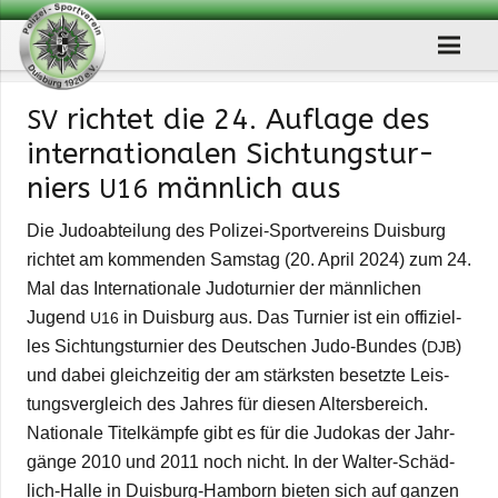
rich­tet die 24. Auf­lage des
SV
inter­na­tio­na­len Sich­tungs­tur­
niers
männ­lich aus
U16
Die Judo­ab­tei­lung des Poli­­zei-Spor­t­­ver­­eins Duis­burg
rich­tet am kom­men­den Sams­tag (20. April 2024) zum 24.
Mal das Inter­na­tio­nale Judo­tur­nier der männ­li­chen
Jugend
in Duis­burg aus. Das Tur­nier ist ein offi­zi­el­
U16
les Sich­tungs­tur­nier des Deut­schen Judo-Bun­­des (
)
DJB
und dabei gleich­zei­tig der am stärks­ten besetzte Leis­
tungs­ver­gleich des Jah­res für die­sen Alters­be­reich.
Natio­nale Titel­kämpfe gibt es für die Judo­kas der Jahr­
gänge 2010 und 2011 noch nicht. In der Wal­­ter-Schä­d­­
lich-Halle in Duis­­burg-Ham­­born bie­ten sich auf gan­zen