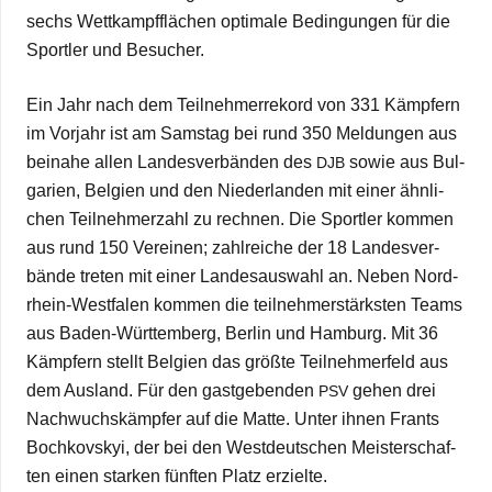
sechs Wett­kampf­flä­chen opti­male Bedin­gun­gen für die
Sport­ler und Besucher.
Ein Jahr nach dem Teil­neh­mer­re­kord von 331 Kämp­fern
im Vor­jahr ist am Sams­tag bei rund 350 Mel­dun­gen aus
bei­nahe allen Lan­des­ver­bän­den des
sowie aus Bul­
DJB
ga­rien, Bel­gien und den Nie­der­lan­den mit einer ähn­li­
chen Teil­neh­mer­zahl zu rech­nen. Die Sport­ler kom­men
aus rund 150 Ver­ei­nen; zahl­rei­che der 18 Lan­des­ver­
bände tre­ten mit einer Lan­des­aus­wahl an. Neben Nor­d­
rhein-Wes­t­­fa­­len kom­men die teil­neh­mer­stärks­ten Teams
aus Baden-Wür­t­­te­m­­berg, Ber­lin und Ham­burg. Mit 36
Kämp­fern stellt Bel­gien das größte Teil­neh­mer­feld aus
dem Aus­land. Für den gast­ge­ben­den
gehen drei
PSV
Nach­wuchs­kämp­fer auf die Matte. Unter ihnen Frants
Bochkovs­kyi, der bei den West­deut­schen Meis­ter­schaf­
ten einen star­ken fünf­ten Platz erzielte.