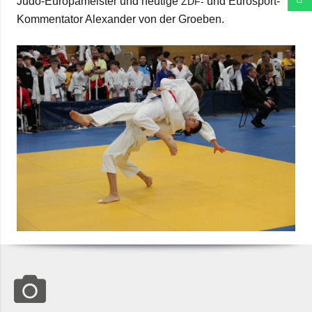
Judo-Euro­­pa­­meis­­ter und heu­tige
und Euro­s­­port-
ZDF-
Kom­­men­­ta­­tor Alex­an­der von der Groeben.