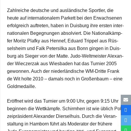
Zahl­rei­che deut­sche und aus­län­di­sche Sport­ler, die
heute auf inter­na­tio­na­lem Par­kett bei den Erwach­se­nen
erfolg­reich auf­tre­ten, haben in Duis­burg ihre ers­ten inter­
na­tio­na­len Begeg­nun­gen absol­viert. Die Natio­nal­kämp­
fer Moritz Plafky aus Hennef, Edu­ard Trip­pel aus Rüs­
sels­heim und Falk Peter­silka aus Bonn gin­gen in Duis­
burg als Sie­ger von der Matte. Judo-Wel­t­­meis­­ter Alex­an­
der Wiec­zerzak aus Wies­ba­den hat das Tur­nier 2005
gewon­nen. Auch der nie­der­län­di­sche WM-Dritte Frank
de Wit holte 2010 – damals noch in Gro­ßen­baum – eine
Goldmedaille.
Eröff­net wird das Tur­nier um 9:00 Uhr, gegen 9:15 Uhr
begin­nen die Wett­kämpfe. Schirm­herr ist wie üblich Poli­
zei­prä­si­dent Alex­an­der Dier­sel­huis. Durch die Ver­an­
stal­tung in Ham­born führt als Mode­ra­tor der frü­here