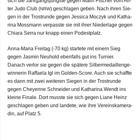
sich die Jahr­gangs­jüngste gegen Malin Fischer vom Alf­
ter Judo Club (
) geschla­gen geben. Nach ihren Sie­
NRW
gen in der Trost­runde gegen Jes­sica Moc­zyk und Katha­
rina Moss­mann ver­passte sie mit ihrer Nie­der­lage gegen
Chiara Serra nur knapp einen Podestplatz.
Anna-Maria Frei­tag (-70 kg) star­tete mit einem Sieg
gegen Jas­min Neu­hold eben­falls gut ins Tur­nier.
Danach ver­lor sie gegen die spä­tere Sil­ber­me­dail­len­ge­
win­ne­rin Raf­faela Igl im Gol­den-Score. Auch sie schaffte
es dann mit zwei wei­te­ren Sie­gen in der Trost­runde
gegen Che­yenne Schnei­der und Katha­rina Wendt ins
kleine Finale. Dort musste sie sich gegen Liane Heinz
geschla­gen geben und lan­dete, wie ihre Ver­eins­ka­me­ra­
din, auf Platz 5.