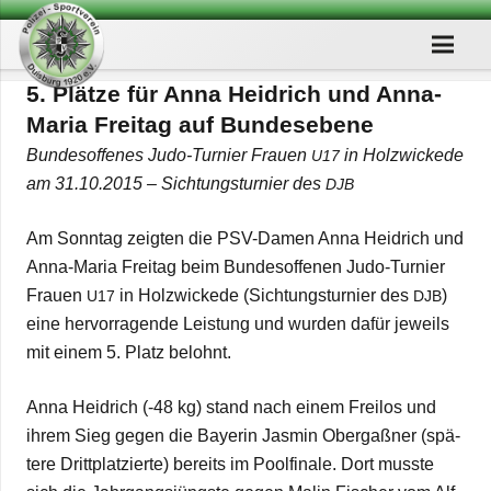
5. Plätze für Anna Heid­rich und Anna-
Maria Frei­tag auf Bun­des­ebene
Bun­desof­fe­nes Judo-Tur­nier Frauen
in Holzwi­ckede
U17
am 31.10.2015 – Sich­tungs­tur­nier des
DJB
Am Sonn­tag zeig­ten die PSV-Damen Anna Heid­rich und
Anna-Maria Frei­tag beim Bun­desof­fe­nen Judo-Tur­nier
Frauen
in Holzwi­ckede (Sich­tungs­tur­nier des
)
U17
DJB
eine her­vor­ra­gende Leis­tung und wur­den dafür jeweils
mit einem 5. Platz belohnt.
Anna Heid­rich (-48 kg) stand nach einem Frei­los und
ihrem Sieg gegen die Baye­rin Jas­min Ober­gaß­ner (spä­
tere Dritt­plat­zierte) bereits im Pool­fi­nale. Dort musste