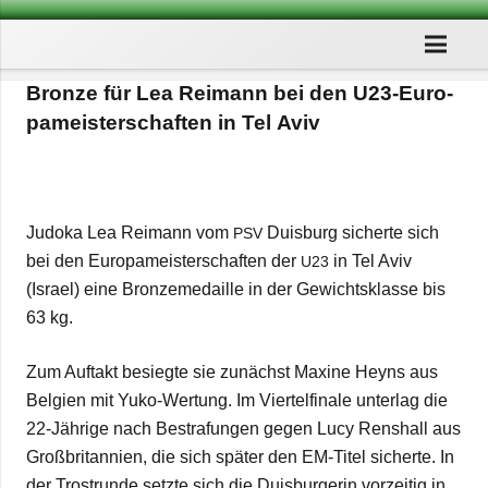
Bronze für Lea Rei­mann bei den U23-Euro­
pa­meis­ter­schaf­ten in Tel Aviv
Judoka Lea Rei­mann vom
Duis­burg sicherte sich
PSV
bei den Euro­pa­meis­ter­schaf­ten der
in Tel Aviv
U23
(Israel) eine Bron­ze­me­daille in der Gewichts­klasse bis
63 kg.
Zum Auf­takt besiegte sie zunächst Maxine Heyns aus
Bel­gien mit Yuko-Wer­tung. Im Vier­tel­fi­nale unter­lag die
22-Jäh­rige nach Bestra­fun­gen gegen Lucy Rens­hall aus
Groß­bri­tan­nien, die sich spä­ter den EM-Titel sicherte. In
der Trost­runde setzte sich die Duis­bur­ge­rin vor­zei­tig in