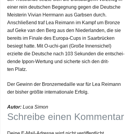
einer rein deut­schen Begeg­nung gegen die Deut­sche
Meis­te­rin Vivian Herr­mann aus Garb­sen durch.
Anschlie­ßend traf Lea Rei­mann im Kampf um Bronze
auf Geke van den Berg aus den Nie­der­lan­den, die sie
bereits im Finale des Europa-Cups in Saar­brü­cken
besiegt hatte. Mit O‑uchi-gari (Große Innen­si­chel)
erzielte die Deut­sche nach 103 Sekun­den die ent­schei­
dende Ippon-Wer­tung und sicherte sich den drit­
ten Platz.
Der Gewinn der Bron­ze­me­daille war für Lea Rei­mann
der bis­her größte inter­na­tio­nale Erfolg.
Autor:
Luca Simon
Schreibe einen Kommentar
Deine E-Mail-Adresse wird nicht veröffentlicht.