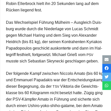
Robin Eller­b­rock hielt ihn 20 Sekun­den lang auf dem
Rücken lie­gend fest.
Das Wech­sel­spiel Füh­rung Mül­heim – Aus­gleich Duis­
burg wurde durch die Nie­der­lage von Lucas Schmidt
gegen Michael Haring und dem Sieg von Alex­an­der
Heid­rich (bis 81 kg), der sei­nen Kon­tra­hen­ten Kyria­kos
Papado­pou­los geschickt aus­kon­terte und dann im Hal­
te­griff fest­hielt, fort­ge­setzt. Michael Grieß vom
PSV
musste sich Sebas­tian Skrynecki geschla­gen geben.
Der fol­gende Kampf zwi­schen Nic­colo Amato (bis 60 kg)
und Emma­nuel Papad­akis war der Ent­schei­dungs­kampf
die­ser Begeg­nung, da der
Vik­to­ria die Gewichts­
TSV
klasse bis 60 Kilo­gramm nicht besetzt hatte. Zügig ging
der PSV-Kämp­fer Amato in Füh­rung und sicherte sich
durch einen Ushiro-yoko-shiho-gatame, bei dem Amato