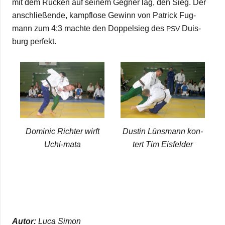
mit dem Rücken auf sei­nem Geg­ner lag, den Sieg. Der
anschlie­ßende, kampf­lose Gewinn von Patrick Fug­
mann zum 4:3 machte den Dop­pel­sieg des
Duis­
PSV
burg perfekt.
Domi­nic Rich­ter wirft
Dus­tin Lüns­mann kon­
Uchi-mata
tert Tim Eisfelder
Autor:
Luca Simon