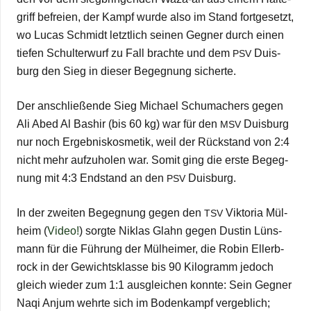
griff befreien, der Kampf wurde also im Stand fort­ge­setzt,
wo Lucas Schmidt letzt­lich sei­nen Geg­ner durch einen
tie­fen Schul­ter­wurf zu Fall brachte und dem
Duis­
PSV
burg den Sieg in die­ser Begeg­nung sicherte.
Der anschlie­ßende Sieg Michael Schu­ma­chers gegen
Ali Abed Al Bas­hir (bis 60 kg) war für den
Duis­burg
MSV
nur noch Ergeb­nis­kos­me­tik, weil der Rück­stand von 2:4
nicht mehr auf­zu­ho­len war. Somit ging die erste Begeg­
nung mit 4:3 End­stand an den
Duisburg.
PSV
In der zwei­ten Begeg­nung gegen den
Vik­to­ria Mül­
TSV
heim (
Video!
) sorgte Niklas Glahn gegen Dus­tin Lüns­
mann für die Füh­rung der Mül­hei­mer, die Robin Eller­b­
rock in der Gewichts­klasse bis 90 Kilo­gramm jedoch
gleich wie­der zum 1:1 aus­glei­chen konnte: Sein Geg­ner
Naqi Anjum wehrte sich im Boden­kampf ver­geb­lich;