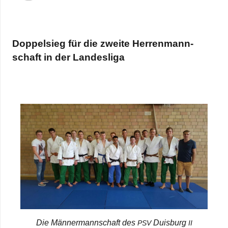
Dop­pel­sieg für die zweite Her­ren­mann­
schaft in der Landesliga
Die Män­ner­mann­schaft des
Duis­burg
PSV
II