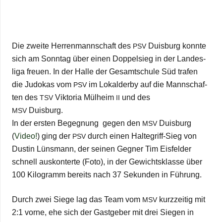
Die zweite Her­ren­mann­schaft des
Duis­burg konnte
PSV
sich am Sonn­tag über einen Dop­pel­sieg in der Lan­des­
liga freuen. In der Halle der Gesamt­schule Süd tra­fen
die Judo­kas vom
im Lokal­derby auf die Mann­schaf­
PSV
ten des
Vik­to­ria Mül­heim
und des
TSV
II
Duis­burg.
MSV
In der ers­ten Begeg­nung gegen den
Duis­burg
MSV
(
Video!
) ging der
durch einen Hal­te­griff-Sieg von
PSV
Dus­tin Lüns­mann, der sei­nen Geg­ner Tim Eis­fel­der
schnell aus­kon­terte (Foto), in der Gewichts­klasse über
100 Kilo­gramm bereits nach 37 Sekun­den in Führung.
Durch zwei Siege lag das Team vom
kurz­zei­tig mit
MSV
2:1 vorne, ehe sich der Gast­ge­ber mit drei Sie­gen in