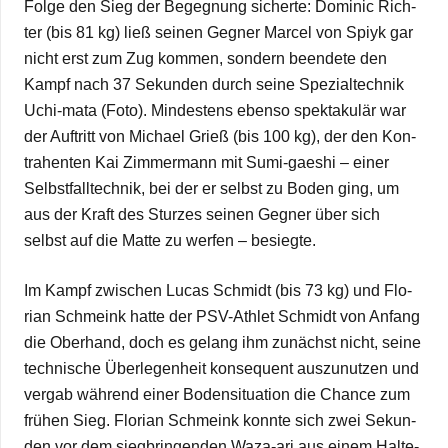
Folge den Sieg der Begeg­nung sicherte: Domi­nic Rich­
ter (bis 81 kg) ließ sei­nen Geg­ner Mar­cel von Spiyk gar
nicht erst zum Zug kom­men, son­dern been­dete den
Kampf nach 37 Sekun­den durch seine Spe­zi­al­tech­nik
Uchi-mata (Foto). Min­des­tens ebenso spek­ta­ku­lär war
der Auf­tritt von Michael Grieß (bis 100 kg), der den Kon­
tra­hen­ten Kai Zim­mer­mann mit Sumi-gae­shi – einer
Selbst­fall­tech­nik, bei der er selbst zu Boden ging, um
aus der Kraft des Stur­zes sei­nen Geg­ner über sich
selbst auf die Matte zu wer­fen – besiegte.
Im Kampf zwi­schen Lucas Schmidt (bis 73 kg) und Flo­
rian Schmeink hatte der PSV-Ath­let Schmidt von Anfang
die Ober­hand, doch es gelang ihm zunächst nicht, seine
tech­ni­sche Über­le­gen­heit kon­se­quent aus­zu­nut­zen und
ver­gab wäh­rend einer Boden­si­tua­tion die Chance zum
frü­hen Sieg. Flo­rian Schmeink konnte sich zwei Sekun­
den vor dem sieg­brin­gen­den Waza-ari aus einem Hal­te­