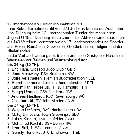
12. Inter­na­tio­na­les Tur­nier
männ­lich 2010
U15
Eine Rekord­teil­neh­mer­zahl von 323 Judo­kas konnte der Aus­rich­ter
Duis­burg beim 12. Inter­na­tio­na­len Tur­nier der männ­li­chen
PSV
Jugend U 15 in Duis­burg ver­zeich­nen. Die Akti­ven kamen aus mehr
als 140 Ver­ei­nen. Ver­tre­ten waren 17 Lan­des­ver­bände und Sport­ler
aus Polen, Rumä­nien, Slo­we­nien, Groß­bri­tan­nien, Bel­gien und den
Niederlanden.
In der Ver­bands­wer­tung setzte sich am Ende Gast­ge­ber Nord­rhein-
West­fa­len vor Bel­gien und Würt­tem­berg durch.
bis 34 kg (15
):
TN
1. Eric Ham, Glos­sop Judo Club /​
GBR
2. Jens Male­wany,
Bochum /​
PSV
NW
3. Jorre Ver­strae­ten, Fle­mish Judo­fe­de­ra­tion /​
BEL
3. Bernd Lem­mens, Fle­mish Judo­fe­de­ra­tion /​
BEL
5. Maxi­mi­lian Tre­be­sius,
16 Ham­burg /​
HT
HH
5. Ser­gej Rem­pel,
Gel­dern /​
GSV
NW
7. Andreas Neid­hardt,
Ravens­burg /​
KJC
WÜ
7. Chris­tian Dill,
Jahn Min­den /​
TV
NW
bis 37 kg (16
):
TN
1. Wayan De Vries,
Hocken­heim /​
BAC
BA
2. Matej Dimov­ski, Team Slove­nija /​
SLO
3. Lukas Klemm,
Lein­fel­den /​
TSV
WÜ
3. Moha­med Kochih,
Bonn /​
SSF
NW
5. Leon Brill, 1. Wal­su­mer
/​
JC
NW
5. Gensly Hen­driks,
Eind­ho­ven /​
JTC
NED