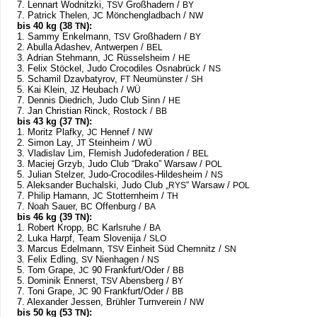
7. Lenn­art Wod­nitzki,
Groß­ha­dern /​
TSV
BY
7. Patrick The­len,
Mön­chen­glad­bach /​
JC
NW
bis 40 kg (38
):
TN
1. Sammy Enkel­mann,
Groß­ha­dern /​
TSV
BY
2. Abulla Ada­shev, Ant­wer­pen /​
BEL
3. Adrian Steh­mann,
Rüs­sels­heim /​
JC
HE
3. Felix Stö­ckel, Judo Cro­co­di­les Osna­brück /​
NS
5. Scha­mil Dzav­ba­ty­rov,
Neu­müns­ter /​
FT
SH
5. Kai Klein,
Heu­bach /​
JZ
WÜ
7. Den­nis Died­rich, Judo Club Sinn /​
HE
7. Jan Chris­tian Rinck, Ros­tock /​
BB
bis 43 kg (37
):
TN
1. Moritz Plafky,
Hennef /​
JC
NW
2. Simon Lay,
Stein­heim /​
JT
WÜ
3. Vla­dis­lav Lim, Fle­mish Judo­fe­de­ra­tion /​
BEL
3. Maciej Grzyb, Judo Club “Drako” War­saw /​
POL
5. Julian Stel­zer, Judo-Cro­co­di­les-Hil­des­heim /​
NS
5. Alek­san­der Buch­al­ski, Judo Club „
“ War­saw /​
RYS
POL
7. Philip Hamann,
Stot­tern­heim /​
JC
TH
7. Noah Sauer,
Offen­burg /​
BC
BA
bis 46 kg (39
):
TN
1. Robert Kropp,
Karls­ruhe /​
BC
BA
2. Luka Harpf, Team Slove­nija /​
SLO
3. Mar­cus Edel­mann,
Ein­heit Süd Chem­nitz /​
TSV
SN
3. Felix Edling,
Nien­ha­gen /​
SV
NS
5. Tom Grape,
90 Frankfurt/​Oder /​
JC
BB
5. Domi­nik Ennerst,
Abens­berg /​
TSV
BY
7. Toni Grape,
90 Frankfurt/​Oder /​
JC
BB
7. Alex­an­der Jes­sen, Brüh­ler Turn­ver­ein /​
NW
bis 50 kg (53
):
TN