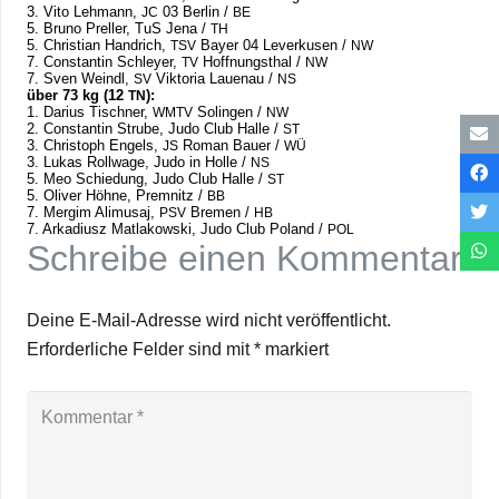
3. Vito Leh­mann,
03 Ber­lin /​
JC
BE
5. Bruno Prel­ler, TuS Jena /​
TH
5. Chris­tian Hand­rich,
Bayer 04 Lever­ku­sen /​
TSV
NW
7. Con­stan­tin Schleyer,
Hoff­nungs­thal /​
TV
NW
7. Sven Weindl,
Vik­to­ria Lau­enau /​
SV
NS
über 73 kg (12
):
TN
1. Darius Tisch­ner,
Solin­gen /​
WMTV
NW
2. Con­stan­tin Strube, Judo Club Halle /​
ST
3. Chris­toph Engels,
Roman Bauer /​
JS
WÜ
3. Lukas Roll­wage, Judo in Holle /​
NS
5. Meo Schie­dung, Judo Club Halle /​
ST
5. Oli­ver Höhne, Prem­nitz /​
BB
7. Mer­gim Ali­musaj,
Bre­men /​
PSV
HB
7. Arka­di­usz Mat­la­kow­ski, Judo Club Pol­and /​
POL
Schreibe einen Kommentar
Deine E-Mail-Adresse wird nicht veröffentlicht.
Erforderliche Felder sind mit
*
markiert