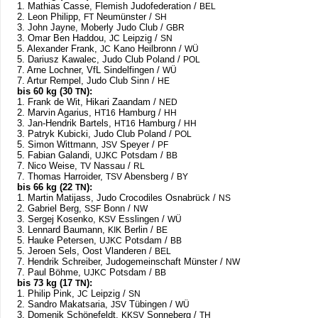
1. Mathias Casse, Fle­mish Judo­fe­de­ra­tion /​
BEL
2. Leon Phil­ipp,
Neu­müns­ter /​
FT
SH
3. John Jayne, Moberly Judo Club /​
GBR
3. Omar Ben Had­dou,
Leip­zig /​
JC
SN
5. Alex­an­der Frank,
Kano Heil­bronn /​
JC
WÜ
5. Dari­usz Kawalec, Judo Club Pol­and /​
POL
7. Arne Loch­ner, VfL Sin­del­fin­gen /​
WÜ
7. Artur Rem­pel, Judo Club Sinn /​
HE
bis 60 kg (30
):
TN
1. Frank de Wit, Hikari Zaan­dam /​
NED
2. Mar­vin Aga­rius,
Ham­burg /​
HT16
HH
3. Jan-Hen­drik Bartels,
Ham­burg /​
HT16
HH
3. Patryk Kubicki, Judo Club Pol­and /​
POL
5. Simon Witt­mann,
Speyer /​
JSV
PF
5. Fabian Galandi,
Pots­dam /​
UJKC
BB
7. Nico Weise,
Nas­sau /​
TV
RL
7. Tho­mas Har­ro­ider,
Abens­berg /​
TSV
BY
bis 66 kg (22
):
TN
1. Mar­tin Mati­jass, Judo Cro­co­di­les Osna­brück /​
NS
2. Gabriel Berg,
Bonn /​
SSF
NW
3. Ser­gej Kosenko,
Ess­lin­gen /​
KSV
WÜ
3. Len­nard Bau­mann,
Ber­lin /​
KIK
BE
5. Hauke Peter­sen,
Pots­dam /​
UJKC
BB
5. Jeroen Sels, Oost Vlan­de­ren /​
BEL
7. Hen­drik Schrei­ber, Judo­ge­mein­schaft Müns­ter /​
NW
7. Paul Böhme,
Pots­dam /​
UJKC
BB
bis 73 kg (17
):
TN
1. Philip Pink,
Leip­zig /​
JC
SN
2. San­dro Makat­saria,
Tübin­gen /​
JSV
WÜ
3. Dome­nik Schö­ne­feldt,
Son­ne­berg /​
KKSV
TH