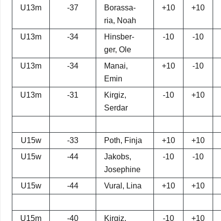
U13m
-37
Bor­as­sa­
+10
+10
ria, Noah
U13m
-34
Hinsber­
-10
-10
ger, Ole
U13m
-34
Manai,
+10
-10
Emin
U13m
-31
Kir­giz,
-10
+10
Serdar
U15w
-33
Poth, Finja
+10
+10
U15w
-44
Jakobs,
-10
-10
Jose­phine
U15w
-44
Vural, Lina
+10
+10
U15m
-40
Kir­giz,
-10
+10