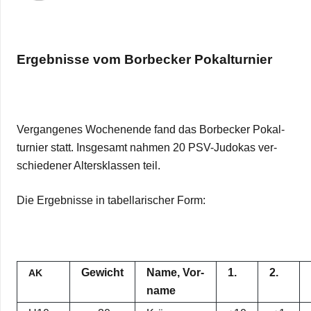
Ergeb­nisse vom Bor­be­cker Pokalturnier
Ver­gan­ge­nes Wochen­ende fand das Bor­be­cker Pokal­
tur­nier statt. Ins­ge­samt nah­men 20 PSV-Judo­kas ver­
schie­de­ner Alters­klas­sen teil.
Die Ergeb­nisse in tabel­la­ri­scher Form:
Gewicht
Name, Vor­
1.
2.
AK
name