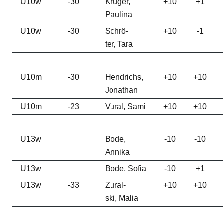
U10w
-30
Krü­ger,
+10
+1
Paulina
U10w
-30
Schrö­
+10
-1
ter, Tara
U10m
-30
Hendrichs,
+10
+10
Jona­than
U10m
-23
Vural, Sami
+10
+10
U13w
Bode,
-10
-10
Annika
U13w
Bode, Sofia
-10
+1
U13w
-33
Zural­
+10
+10
ski, Malia