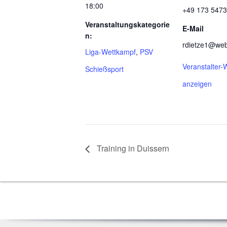
18:00
+49 173 547
Veranstaltungskategorie
E-Mail
n:
rdietze1@we
Liga-Wettkampf
,
PSV
Veranstalter-
Schießsport
anzeigen
Trai­ning in Duissern