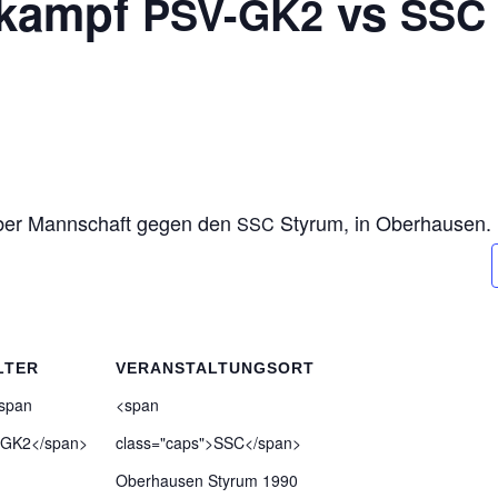
t­kampf
vs
PSV-GK2
SSC
i­ber Mann­schaft gegen den
Styrum, in Oberhausen.
SSC
LTER
VERANSTALTUNGSORT
<span
<span
>GK2</span>
class="caps">SSC</span>
Ober­hau­sen Styrum 1990