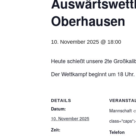
Aus­wärts­wet
Oberhausen
10. November 2025 @ 18:00
Heute schießt unsere 2te Groß­ka­l
Der Wett­kampf beginnt um 18 Uhr.
DETAILS
VERANSTA
Datum:
Mann­schaft 
10. November 2025
class="caps"
Zeit:
Telefon