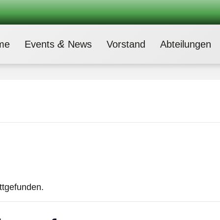
&
me
Events
News
Vor­stand
Abtei­lun­gen
attgefunden.