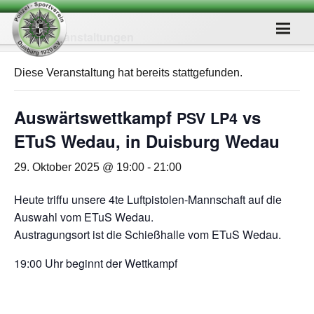
« Alle Veranstaltungen
Diese Veranstaltung hat bereits stattgefunden.
Aus­wärts­wett­kampf
vs
PSV
LP4
ETuS Wedau, in Duis­burg Wedau
29. Oktober 2025 @ 19:00
-
21:00
Heute triffu unsere 4te Luft­pis­to­len-Mann­schaft auf die
Aus­wahl vom ETuS Wedau.
Aus­tra­gungs­ort ist die Schieß­halle vom ETuS Wedau.
19:00 Uhr beginnt der Wettkampf