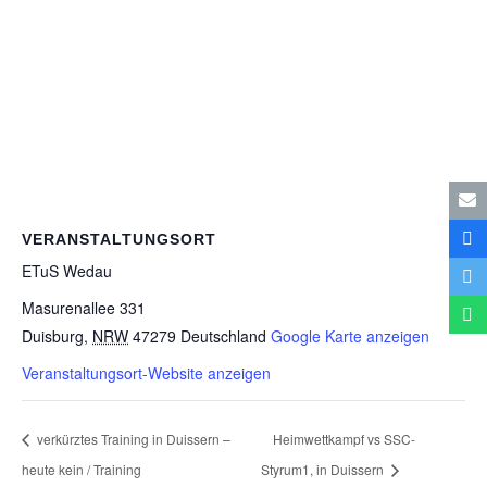
VERANSTALTUNGSORT
ETuS Wedau
Masurenallee 331
Duisburg
,
NRW
47279
Deutschland
Google Karte anzeigen
Veranstaltungsort-Website anzeigen
ver­kürz­tes Trai­ning in Duis­sern –
Heim­wett­kampf
vs SSC-
heute kein
/​
Training
Styrum1, in Duissern