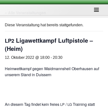
« Alle Veranstaltungen
Diese Veranstaltung hat bereits stattgefunden.
Liga­wett­kampf Luft­pis­tole –
LP2
(Heim)
12. Oktober 2022 @ 18:00
-
20:30
Heim­wett­kampf gegen Waid­manns­heil Ober­hau­sen auf
unse­rem Stand in Duissern
An die­sem Tag fin­det kein freies
/​
Trai­ning statt
LP
LG