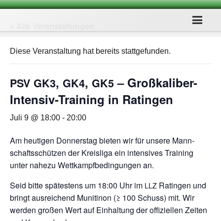
« Alle Veranstaltungen
Diese Veranstaltung hat bereits stattgefunden.
,
,
– Groß­ka­li­ber-
PSV
GK3
GK4
GK5
Inten­siv-Trai­ning in Ratingen
Juli 9 @ 18:00
-
20:00
Am heu­ti­gen Don­ners­tag bie­ten wir für unsere Mann­
schafts­schüt­zen der Kreis­liga ein inten­si­ves Trai­ning
unter nahezu Wett­kampf­be­din­gun­gen an.
Seid bitte spä­tes­tens um 18:00 Uhr im
Ratin­gen und
LLZ
bringt aus­rei­chend Muni­tinon (≥ 100 Schuss) mit. Wir
wer­den gro­ßen Wert auf Ein­hal­tung der offi­zi­el­len Zei­ten