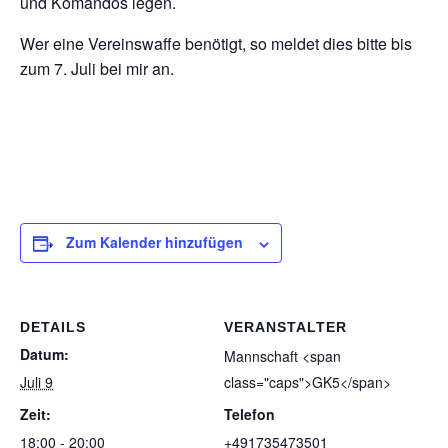
und Koman­dos legen.
Wer eine Ver­eins­waffe benö­tigt, so mel­det dies bitte bis
zum 7. Juli bei mir an.
Zum Kalender hinzufügen
DETAILS
VERANSTALTER
Datum:
Mann­schaft <span
Juli 9
class="caps">GK5</span>
Zeit:
Telefon
18:00 - 20:00
+491735473501