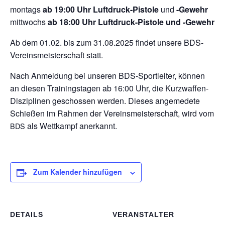
mon­tags
ab 19:00 Uhr Luft­druck-Pis­tole
und
-Gewehr
mitt­wochs
ab 18:00 Uhr Luft­druck-Pis­tole und ‑Gewehr
Ab dem 01.02. bis zum 31.08.2025 fin­det unsere BDS-
Ver­eins­meis­ter­schaft statt.
Nach Anmel­dung bei unse­ren BDS-Sport­lei­ter, kön­nen
an die­sen Trai­nings­ta­gen ab 16:00 Uhr, die Kurz­waf­fen-
Dis­zi­pli­nen geschos­sen wer­den. Die­ses ange­me­dete
Schie­ßen im Rah­men der Ver­eins­meis­ter­schaft, wird vom
als Wett­kampf anerkannt.
BDS
Zum Kalender hinzufügen
DETAILS
VERANSTALTER