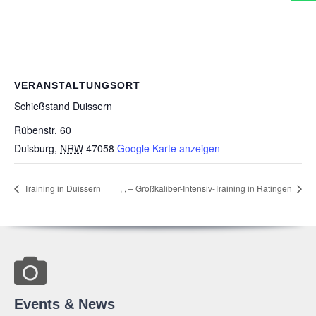
VERANSTALTUNGSORT
Schieß­stand Duissern
Rübenstr. 60
Duisburg
,
NRW
47058
Google Karte anzeigen
Trai­ning in Duissern
,
,
– Groß­ka­li­ber-Inten­siv-Trai­ning in Ratingen
Events & News