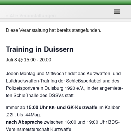
« Alle Veranstaltungen
Diese Veranstaltung hat bereits stattgefunden.
Trai­ning in Duissern
Juli 8 @ 15:00
-
20:00
Jeden Mon­tag und Mitt­woch fin­det das Kurz­waf­fen- und
Luft­druck­waf­fen-Trai­ning der Schieß­sport­ab­tei­lung des
Poli­zei­sport­ver­ein Duis­burg 1920 e.V., in der ange­mie­te­
ten Schieß­halle des DSSVs statt.
immer ab
15:00 Uhr
und GK-Kurz­waffe
im Kali­ber
KK-
.22lr. bis .44Mag.
nach Abspra­che
zwi­schen 16:00 und 19:00 Uhr BDS-
Ver­eins­meis­ter­schaft Kurzwaffe