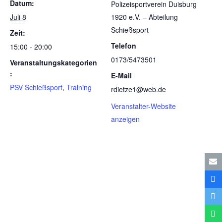
Datum:
Poli­zei­sport­ver­ein Duis­burg
Juli 8
1920 e.V. – Abtei­lung
Schießsport
Zeit:
Telefon
15:00 - 20:00
0173/5473501
Veranstaltungskategorien
:
E-Mail
PSV Schießsport
,
Training
rdietze1@web.de
Veranstalter-Website
anzeigen