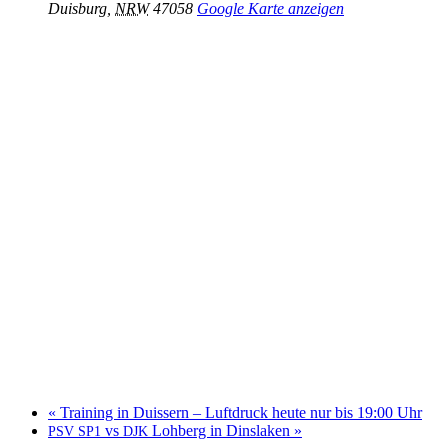
Duisburg
,
NRW
47058
Google Karte anzeigen
«
Trai­ning in Duis­sern – Luft­druck heute nur bis 19:00 Uhr
vs
Loh­berg in Dinslaken
»
PSV
SP1
DJK