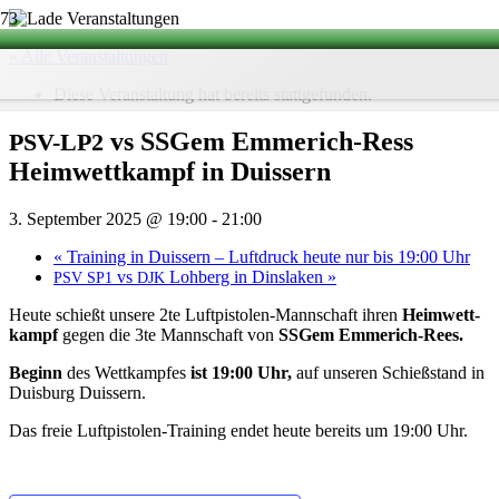
« Alle Veranstaltungen
Diese Veranstaltung hat bereits stattgefunden.
vs SSGem Emme­rich-Ress
PSV-LP2
Heim­wett­kampf in Duissern
3. September 2025 @ 19:00
-
21:00
«
Trai­ning in Duis­sern – Luft­druck heute nur bis 19:00 Uhr
vs
Loh­berg in Dinslaken
»
PSV
SP1
DJK
Heute schießt unsere 2te Luft­pis­to­len-Mann­schaft ihren
Heim­wett­
kampf
gegen die 3te Mann­schaft von
SSGem Emme­rich-Rees.
Beginn
des Wett­kamp­fes
ist 19:00 Uhr,
auf unse­ren Schieß­stand in
Duis­burg Duissern.
Das freie Luft­pis­to­len-Trai­ning endet heute bereits um 19:00 Uhr.