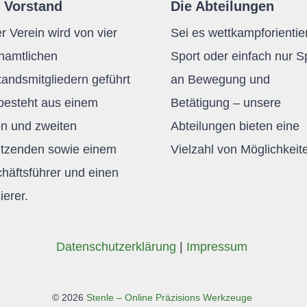
 Vorstand
Die Abteilungen
r Verein wird von vier
Sei es wettkampforientier
namtlichen
Sport oder einfach nur 
tandsmitgliedern geführt
an Bewegung und
besteht aus einem
Betätigung – unsere
en und zweiten
Abteilungen bieten eine
itzenden sowie einem
Vielzahl von Möglichkeit
häftsführer und einen
ierer.
Daten­schutz­er­klä­rung
|
Impres­sum
©
2026
Stenle – Online Präzisions Werkzeuge