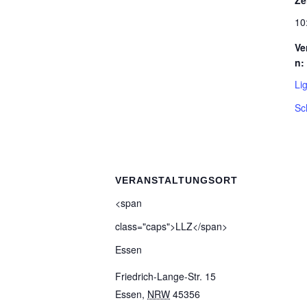
Ze
10
Ve
n:
Li
Sc
VERANSTALTUNGSORT
<span
class="caps">LLZ</span>
Essen
Friedrich-Lange-Str. 15
Essen
,
NRW
45356