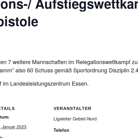
i­ons-/ Auf­stiegs­wett­k
pistole
gen 7 wei­tere Mann­schaf­ten im Rele­ga­ti­ons­wett­kampf zu
amm” also 60 Schuss gemäß Sport­ord­nung Dis­zi­plin 2.
f im Lan­des­leis­tungs­zen­trum Essen.
ETAILS
VERANSTALTER
tum:
Liga­lei­ter Gebiet-Nord
. Januar 2023
Telefon