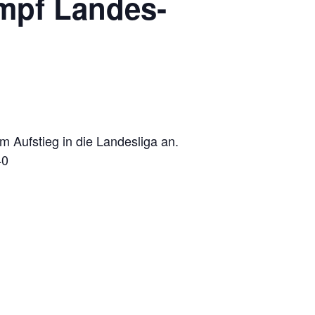
ampf Lan­des­
m Auf­stieg in die Lan­des­liga an.
40