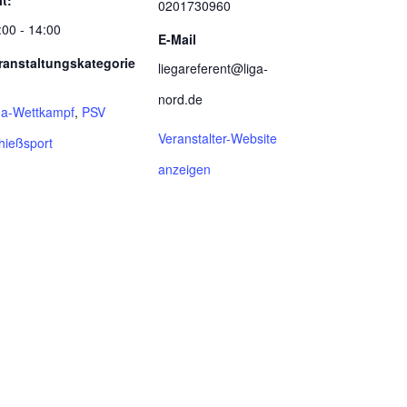
it:
0201730960
:00 - 14:00
E-Mail
ranstaltungskategorie
liegareferent@liga-
nord.de
ga-Wettkampf
,
PSV
Veranstalter-Website
hießsport
anzeigen