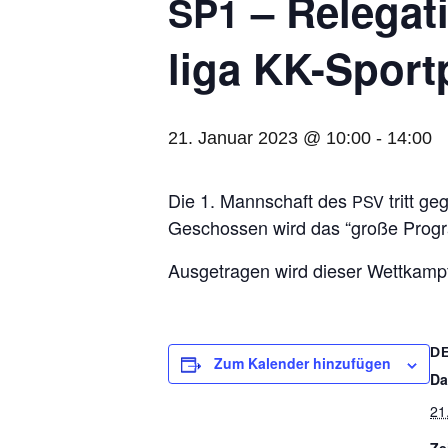
– Rele­ga­t
SP1
liga KK-Sport
21. Januar 2023 @ 10:00
-
14:00
Die 1. Mann­schaft des
tritt ge
PSV
Geschos­sen wird das “große Pro­gr
Aus­ge­tra­gen wird die­ser Wett­kamp
D
Zum Kalender hinzufügen
Da
21