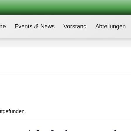
&
me
Events
News
Vor­stand
Abtei­lun­gen
attgefunden.