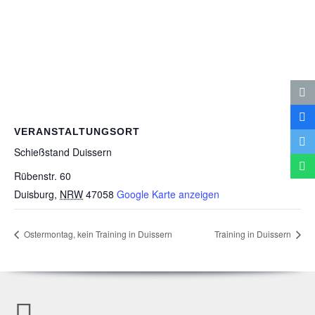
VERANSTALTUNGSORT
Schieß­stand Duissern
Rübenstr. 60
Duisburg
,
NRW
47058
Google Karte anzeigen
Oster­mon­tag, kein Trai­ning in Duissern
Trai­ning in Duissern