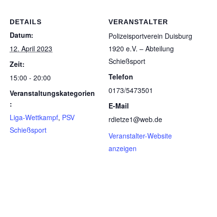
DETAILS
VERANSTALTER
Datum:
Poli­zei­sport­ver­ein Duis­burg
12. April 2023
1920 e.V. – Abtei­lung
Schießsport
Zeit:
Telefon
15:00 - 20:00
0173/5473501
Veranstaltungskategorien
:
E-Mail
Liga-Wettkampf
,
PSV
rdietze1@web.de
Schießsport
Veranstalter-Website
anzeigen